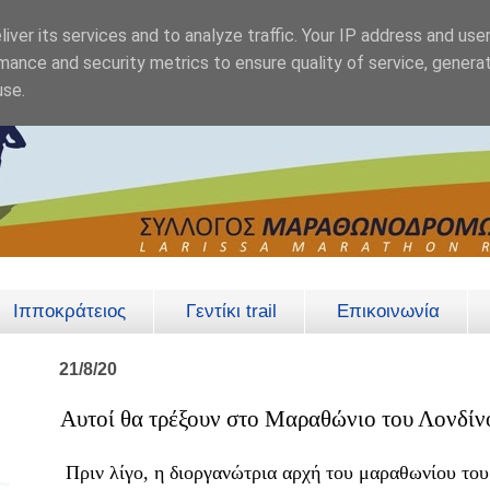
iver its services and to analyze traffic. Your IP address and use
mance and security metrics to ensure quality of service, genera
use.
Ιπποκράτειος
Γεντίκι trail
Επικοινωνία
21/8/20
Αυτοί θα τρέξουν στο Μαραθώνιο του Λονδίν
Πριν λίγο, η διοργανώτρια αρχή του μαραθωνίου του