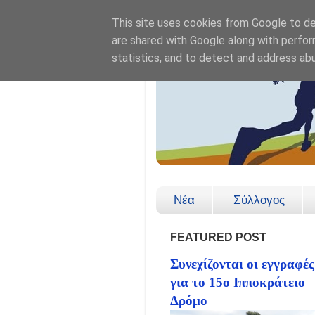
This site uses cookies from Google to del
are shared with Google along with perfor
statistics, and to detect and address ab
Νέα
Σύλλογος
FEATURED POST
Συνεχίζονται οι εγγραφές
για το 15ο Ιπποκράτειο
Δρόμο