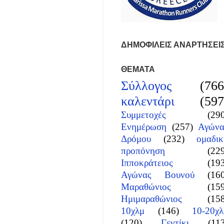
ΔΗΜΟΦΙΛΕΙΣ ΑΝΑΡΤΗΣΕΙ
ΘΕΜΑΤΑ
Σύλλογος
(766
καλεντάρι
(597
Συμμετοχές
(29
Ενημέρωση
(257)
Αγώνα
Δρόμου
(232)
ομαδικ
προπόνηση
(22
Ιπποκράτειος
(19
Αγώνας Βουνού
(16
Μαραθώνιος
(15
Ημιμαραθώνιος
(15
10χλμ
(146)
10-20χλ
(120)
Γεντίκι
(11