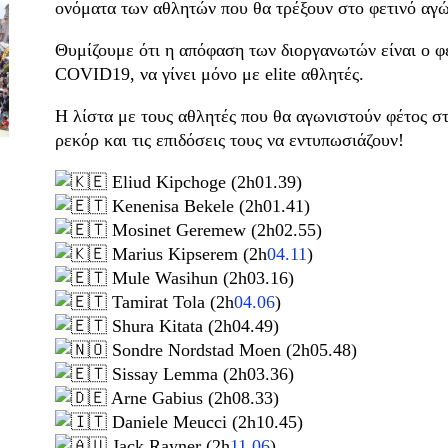
ονόματα των αθλητών που θα τρέξουν στο φετινό αγώ
Θυμίζουμε ότι η απόφαση των διοργανωτών είναι ο φ
COVID19, να γίνει μόνο με elite αθλητές.
Η λίστα με τους αθλητές που θα αγωνιστούν φέτος στ
ρεκόρ και τις επιδόσεις τους να εντυπωσιάζουν!
Eliud Kipchoge (2h01.39)
Kenenisa Bekele (2h01.41)
Mosinet Geremew (2h02.55)
Marius Kipserem (2h
04.11
)
Mule Wasihun (2h03.16)
Tamirat Tola (2h
04.06
)
Shura Kitata (2h04.49)
Sondre Nordstad Moen (2h05.48)
Sissay Lemma (2h03.36)
Arne Gabius (2h08.33)
Daniele Meucci (2h10.45)
Jack Rayner (2h
11.06
)