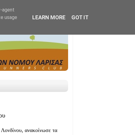
r-agent
LEARN MORE
GOT IT
te usage
ου
 Λονδίνου, ανακοίνωσε τα