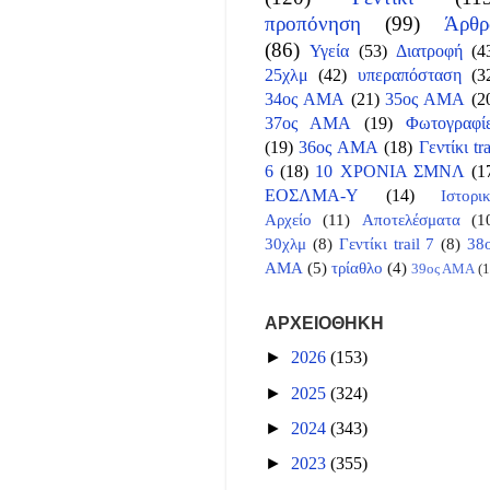
προπόνηση
(99)
Άρθρ
(86)
Υγεία
(53)
Διατροφή
(4
25χλμ
(42)
υπεραπόσταση
(3
34ος ΑΜΑ
(21)
35ος ΑΜΑ
(2
37ος ΑΜΑ
(19)
Φωτογραφί
(19)
36ος ΑΜΑ
(18)
Γεντίκι tra
6
(18)
10 ΧΡΟΝΙΑ ΣΜΝΛ
(1
ΕΟΣΛΜΑ-Υ
(14)
Ιστορι
Αρχείο
(11)
Αποτελέσματα
(1
30χλμ
(8)
Γεντίκι trail 7
(8)
38
ΑΜΑ
(5)
τρίαθλο
(4)
39ος ΑΜΑ
(1
ΑΡΧΕΙΟΘΗΚΗ
►
2026
(153)
►
2025
(324)
►
2024
(343)
►
2023
(355)