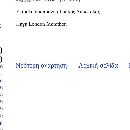
Επιμέλεια κειμένου Γούλας Απόστολος
Πηγή London Μarathon
Σ
)
)
Νεότερη ανάρτηση
Αρχική σελίδα
0)
ς
ή
9)
3)
0)
9)
8)
μ
3)