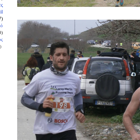
ες
il
7)
κό
0)
ος
)