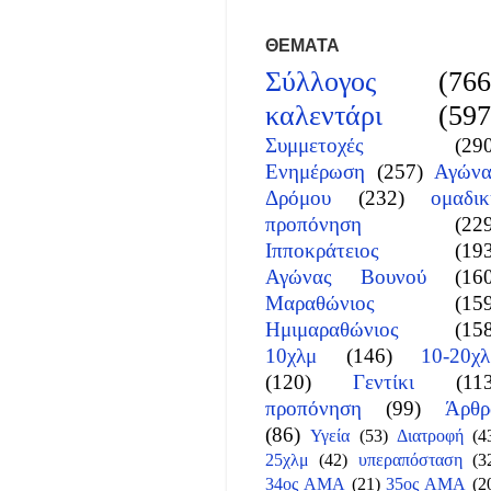
ΘΕΜΑΤΑ
Σύλλογος
(766
καλεντάρι
(597
Συμμετοχές
(29
Ενημέρωση
(257)
Αγώνα
Δρόμου
(232)
ομαδικ
προπόνηση
(22
Ιπποκράτειος
(19
Αγώνας Βουνού
(16
Μαραθώνιος
(15
Ημιμαραθώνιος
(15
10χλμ
(146)
10-20χλ
(120)
Γεντίκι
(11
προπόνηση
(99)
Άρθρ
(86)
Υγεία
(53)
Διατροφή
(4
25χλμ
(42)
υπεραπόσταση
(3
34ος ΑΜΑ
(21)
35ος ΑΜΑ
(2