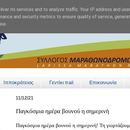
iver its services and to analyze traffic. Your IP address and use
mance and security metrics to ensure quality of service, genera
use.
Ιπποκράτειος
Γεντίκι trail
Επικοινωνία
11/12/21
Παγκόσμια ημέρα βουνού η σημερινή
Παγκόσμια ημέρα βουνού η σημερινή! Τη γιορτάζουμ