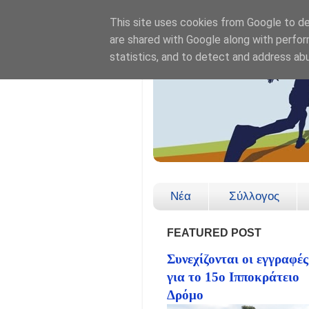
This site uses cookies from Google to del
are shared with Google along with perfor
statistics, and to detect and address ab
Νέα
Σύλλογος
FEATURED POST
Συνεχίζονται οι εγγραφές
για το 15ο Ιπποκράτειο
Δρόμο