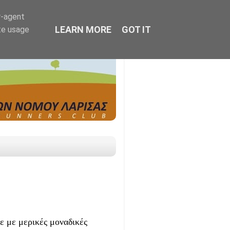
r-agent
LEARN MORE
GOT IT
te usage
ε με μερικές μοναδικές