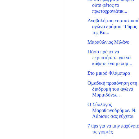
ούτε φέτος το
πρωτοχρονιάτικ...
Αναβολή του εορταστικο
αγώνα δρόμου "Γύρος
της Κα...
Μαραθώνιος Μιλάνο
Πόσο πρέπει να
περπατήσετε για να
κάψετε ένα μελομ...
Στο μικρό Φλάμπυρο
Ομαδική προπόνηση στη
διαδρομή του αγώνα
Μυρμιδόνω...
Ο Σύλλογος
Μαραθωνοδρόμων Ν.
Λάρισας σας εύχεται
7 tips για να μην παχύνετ
τις γιορτές