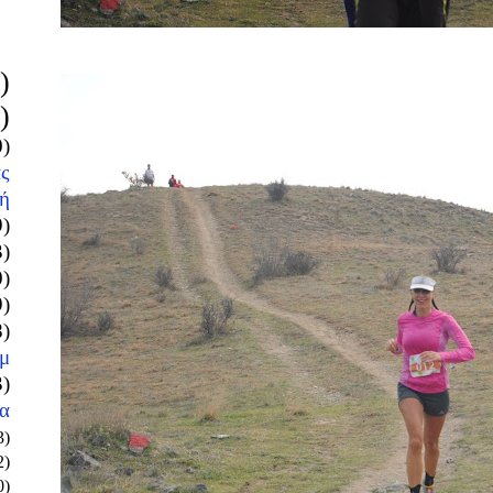
)
)
0)
ς
ή
9)
3)
0)
9)
8)
μ
3)
α
3)
2)
0)