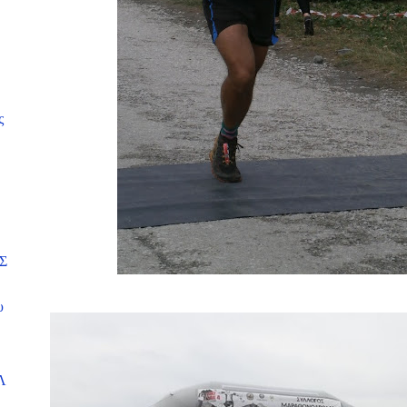
ς
Σ
υ
Λ