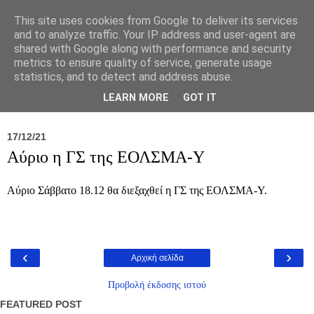
This site uses cookies from Google to deliver its services
and to analyze traffic. Your IP address and user-agent are
shared with Google along with performance and security
metrics to ensure quality of service, generate usage
statistics, and to detect and address abuse.
Νέα
Σύλλογος
Ιπποκράτειος
Γεντίκι 
LEARN MORE
GOT IT
17/12/21
Αύριο η ΓΣ της ΕΟΛΣΜΑ-Υ
Αύριο Σάββατο 18.12 θα διεξαχθεί η ΓΣ της ΕΟΛΣΜΑ-Υ.
‹
›
Αρχική σελίδα
Προβολή έκδοσης ιστού
FEATURED POST