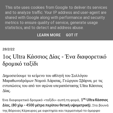
This site uses cookies from Google to deliver its services
and to analyze traffic. Your IP address and user-agent are
shared with Google along with performance and security
metrics to ensure quality of service, generate usage
statistics, and to detect and address abuse.
Νέα
Σύλλογος
Ιπποκράτειος
Γεντίκι 
LEARN MORE
GOT IT
28/2/22
1ος Ultra Κάσσιος Δίας - Ένα διαφορετικό
δρομικό ταξίδι
Δημοσιεύουμε το κείμενο του αθλητή του Συλλόγου
Μαραθωνοδρόμων Νομού Λάρισας, Γεώργιου Σβάρνα, με τις
εντυπώσεις του από τον αγώνα υπεραπόστασης Ultra Κάσσιος
Δίας.
ος
Ένα διαφορετικό δρομικό «ταξίδι» αυτή τη φορά,
1
Ultra
Κάσσιος
Δίας, (80 χλμ – 4500 μέτρα περίπου θετική υψομετρική).
Στα βουνά
της Βόρειας Κέρκυρας με αφετηρία και τερματισμό το όμορφο