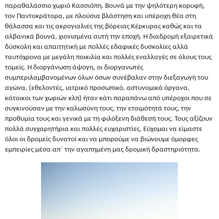
παραθαλάσσιο χωριό Κασσιόπη. Βουνά με την ψηλότερη κορυφή,
τον Παντοκράτορα, με πλούσια βλάστηση και υπέροχη θέα στη
θάλασσα και τις ακρογιαλιές της βόρειας Κέρκυρας καθώς και τα
αλβανικά βουνά, χιονισμένα αυτή την εποχή. Η διαδρομή εξαιρετικά
δύσκολη και απαιτητική με πολλές εδαφικές δυσκολίες αλλά
ταυτόχρονα με μεγάλη ποικιλία και πολλές εναλλαγές σε όλους τους
τομείς. Η διοργάνωση άψογη, οι διοργανωτές
συμπεριλαμβανομένων όλων όσων συνέβαλαν στην διεξαγωγή του
αγώνα, (εθελοντές, ιατρικό προσωπικό, αστυνομικά όργανα,
κάτοικοι των χωριών κλπ) ήταν κάτι παραπάνω από υπέροχοι που σε
συγκινούσαν με την καλωσύνη τους, την ετοιμότητά τους, την
προθυμία τους και γενικά με τη φιλόξενη διάθεσή τους. Τους αξίζουν
πολλά συγχαρητήρια και πολλές ευχαριστίες. Εύχομαι να είμαστε
όλοι οι δρομείς δυνατοί και να μπορούμε να βιώνουμε όμορφες
εμπειρίες μέσα απ΄ την αγαπημένη μας δρομική δραστηριότητα.