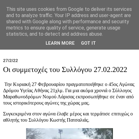
This site uses cookies from Google to deliver its services
and to analyze traffic. Your IP address and user-agent are
shared with Google along with performance and security
metrics to ensure quality of service, generate usage
statistics, and to detect and address abuse.
Νέα
Σύλλογος
Ιπποκράτειος
Γεντίκι 
LEARN MORE
GOT IT
27/2/22
Οι συμμετοχές του Συλλόγου 27.02.2022
Την Κυριακή 27 Φεβρουαρίου πραγματοποιήθηκε ο 45ος Αγώνας
Δρόμου Υγείας Αθήνας 21χλμ. Για μια ακόμα χρονιά ο Σύλλογος
Μαραθωνοδρόμων Νομού Λάρισας εκπροσωπήθηκε σε έναν από
τους ιστορικότερους αγώνες της χώρας μας.
Συγκεκριμένα στον αγώνα έλαβε μέρος και τερμάτισε επιτυχώς ο
αθλητής του Συλλόγου Κωστής Πατσαλιάς.