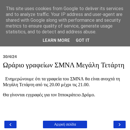
This site uses cookies from Google to deliver its services
and to analyze traffic. Your IP address and user-agent are
shared with Google along with performance and security
metrics to ensure quality of service, generate usage
statistics, and to detect and address abuse.
Νέα
Σύλλογος
Ιπποκράτειος
Γεντίκι 
LEARN MORE
GOT IT
30/4/24
Ωράριο γραφείων ΣΜΝΛ Μεγάλη Τετάρτη
Ενημερώνουμε ότι τα γραφεία του ΣΜΝΛ θα είναι ανοιχτά τη
Μεγάλη Τετάρτη από τις 20.00 μέχρι τις 21.00.
Θα γίνονται εγγραφές για τον Ιπποκράτειο Δρόμο.
‹
›
Αρχική σελίδα