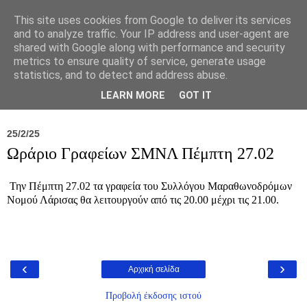
This site uses cookies from Google to deliver its services
and to analyze traffic. Your IP address and user-agent are
shared with Google along with performance and security
metrics to ensure quality of service, generate usage
statistics, and to detect and address abuse.
Νέα
Σύλλογος
Ιπποκράτειος
Γεντίκι 
LEARN MORE
GOT IT
25/2/25
Ωράριο Γραφείων ΣΜΝΛ Πέμπτη 27.02
Την Πέμπτη 27.02 τα γραφεία του Συλλόγου Μαραθωνοδρόμων
Νομού Λάρισας θα λειτουργούν από τις 20.00 μέχρι τις 21.00.
‹
›
Αρχική σελίδα
Προβολή έκδοσης ιστού