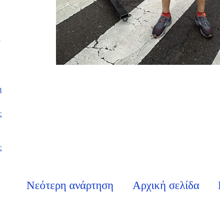
υ
Λ
η
ς
ς
Νεότερη ανάρτηση
Αρχική σελίδα