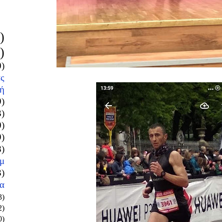
)
)
0)
ς
ή
9)
3)
0)
9)
8)
μ
3)
α
3)
2)
0)