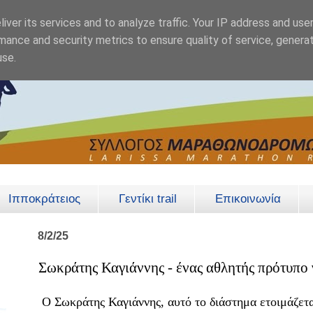
iver its services and to analyze traffic. Your IP address and use
mance and security metrics to ensure quality of service, genera
use.
Ιπποκράτειος
Γεντίκι trail
Επικοινωνία
8/2/25
Σωκράτης Καγιάννης - ένας αθλητής πρότυπο 
Ο Σωκράτης Καγιάννης, αυτό το διάστημα ετοιμάζεται