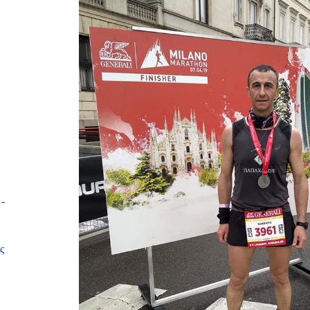
Λ
-
ς