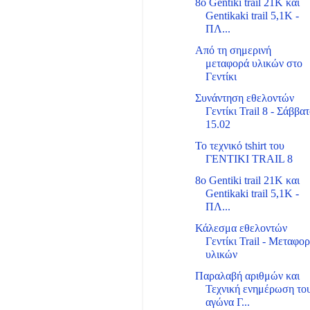
8ο Gentiki trail 21Κ και
Gentikaki trail 5,1Κ -
ΠΛ...
Από τη σημερινή
μεταφορά υλικών στο
Γεντίκι
Συνάντηση εθελοντών
Γεντίκι Trail 8 - Σάββα
15.02
Το τεχνικό tshirt του
ΓΕΝΤΙΚΙ TRAIL 8
8ο Gentiki trail 21Κ και
Gentikaki trail 5,1Κ -
ΠΛ...
Κάλεσμα εθελοντών
Γεντίκι Trail - Μεταφο
υλικών
Παραλαβή αριθμών και
Τεχνική ενημέρωση το
αγώνα Γ...