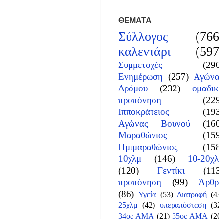
ΘΕΜΑΤΑ
Σύλλογος
(766
καλεντάρι
(597
Συμμετοχές
(29
Ενημέρωση
(257)
Αγώνα
Δρόμου
(232)
ομαδικ
προπόνηση
(22
Ιπποκράτειος
(19
Αγώνας Βουνού
(16
Μαραθώνιος
(15
Ημιμαραθώνιος
(15
10χλμ
(146)
10-20χλ
(120)
Γεντίκι
(11
προπόνηση
(99)
Άρθρ
(86)
Υγεία
(53)
Διατροφή
(4
25χλμ
(42)
υπεραπόσταση
(3
34ος ΑΜΑ
(21)
35ος ΑΜΑ
(2