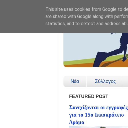
This site uses cookies from Google to del
are shared with Google along with perfor
statistics, and to detect and address ab
Νέα
Σύλλογος
FEATURED POST
Συνεχίζονται οι εγγραφές
για το 15ο Ιπποκράτειο
Δρόμο