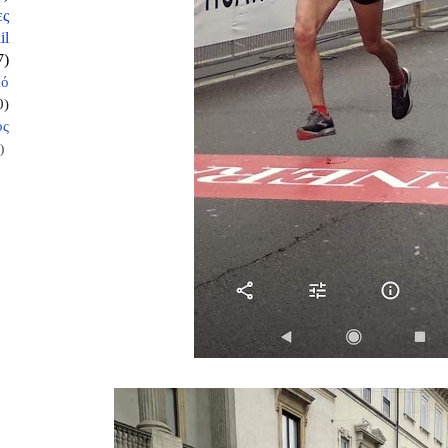
ες
il
7)
κό
0)
ος
)