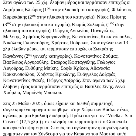
Στον αγώνα των 25 χλμ έλαβαν μέρος και τερμάτισαν επιτυχώς οι
ος
Δημήτριος Βλιώρας (1
στην ηλικιακή του κατηγορία), Φιλάρετος
ος
Κυριακάκης (2
στην ηλικιακή του κατηγορία), Νίκος Πρίφτης
ος
ος
(3
στην ηλικιακή του κατηγορία), Θωμάς Σολωμός (1
στην
ηλικιακή του κατηγορία), Γιώργος Αντωνίου, Παναγιώτης
Μελέτης, Χρήστος Καραγιαννίδης, Κωνσταντίνος Κοκκινόπουλος,
Νικόλαος Γκουντούρας, Χρήστος Πούρικας. Στον αγώνα των 13
χλμ έλαβαν μέρος και τερμάτισαν επιτυχώς οι Σωκράτης
ος
Καγιάννης (2
γενικής κατηγορίας), Κωνσταντίνος Ζούμας,
Βασίλειος Αργυρούλης, Σταύρος Κωσταγγέλης, Γεώργιος
Λυγούρας, Ευθύμης Μπίκης, Σοφία Κρίκου, Αθανασία
Κοκκινοπούλου, Χρήστος Κρικώνης, Ευάγγελος Δοξαράς,
Κωνσταντίνος Φακής, Γιώργος Δοξαράς. Στον αγώνα των 5 χλμ
έλαβαν μέρος και τερμάτισαν επιτυχώς οι Βασίλης Σίνης, Άννα
Χούρλια, Μαριάνθη Μποικου.
Στις 25 Μαΐου 2025, όμως είχαμε και διεθνή συμμετοχή,
συγκεκριμένα πραγματοποιήθηκε στην Χώρα των Βάσκων ένας
αγώνας με μια θρυλική διαδρομή. Πρόκειται για τον "Vuelta a San
Cosme" (17,5 χλμ.) με εκκίνηση και τερματισμό στο Gordexola
και αρκετά υψομετρικά. Σκοπός του αγώνα ήταν η συγκέντρωση
χρημάτων για τον Σύνδεσμο για τον Καρκίνο του Μαστού και/ή