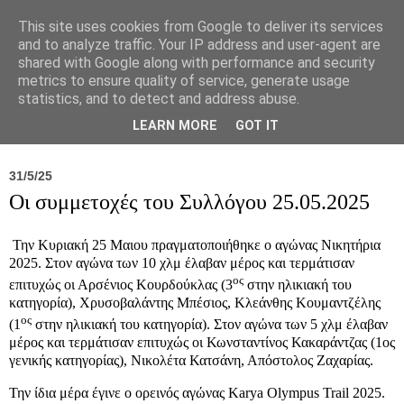
This site uses cookies from Google to deliver its services
and to analyze traffic. Your IP address and user-agent are
shared with Google along with performance and security
metrics to ensure quality of service, generate usage
statistics, and to detect and address abuse.
Νέα
Σύλλογος
Ιπποκράτειος
Γεντίκι 
LEARN MORE
GOT IT
31/5/25
Οι συμμετοχές του Συλλόγου 25.05.2025
Την Κυριακή 25 Μαιου πραγματοποιήθηκε ο αγώνας Νικητήρια
2025. Στον αγώνα των 10 χλμ έλαβαν μέρος και τερμάτισαν
ος
επιτυχώς οι Αρσένιος Κουρδούκλας (3
στην ηλικιακή του
κατηγορία), Χρυσοβαλάντης Μπέσιος, Κλεάνθης Κουμαντζέλης
ος
(1
στην ηλικιακή του κατηγορία). Στον αγώνα των 5 χλμ έλαβαν
μέρος και τερμάτισαν επιτυχώς οι Κωνσταντίνος Κακαράντζας (1ος
γενικής κατηγορίας), Νικολέτα Κατσάνη, Απόστολος Ζαχαρίας.
Την ίδια μέρα έγινε ο ορεινός αγώνας Karya Olympus Trail 2025.