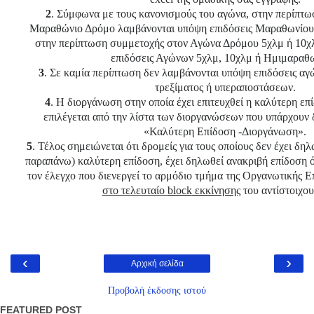
2
.
Σύμφωνα με τους κανονισμούς του αγώνα, στην περίπτω
Μαραθώνιο Δρόμο λαμβάνονται υπόψη επιδόσεις Μαραθωνίου
στην περίπτωση συμμετοχής στον Αγώνα Δρόμου 5χλμ ή 10χ
επιδόσεις Αγώνων 5χλμ, 10χλμ ή Ημιμαραθω
3
.
Σε καμία περίπτωση δεν λαμβάνονται υπόψη επιδόσεις αγ
τρεξίματος ή υπεραποστάσεων.
4
.
Η διοργάνωση στην οποία έχει επιτευχθεί η καλύτερη επ
επιλέγεται από την λίστα των διοργανώσεων που υπάρχουν 
«Καλύτερη Επίδοση -Διοργάνωση».
5
.
Τέλος σημειώνεται ότι δρομείς για τους οποίους δεν έχει δη
παραπάνω) καλύτερη επίδοση, έχει δηλωθεί ανακριβή επίδοση 
τον έλεγχο που διενεργεί το αρμόδιο τμήμα της Οργανωτικής Ε
στο τελευταίο
block
εκκίνησης
του αντίστοιχου
‹
›
Αρχική σελίδα
Προβολή έκδοσης ιστού
FEATURED POST