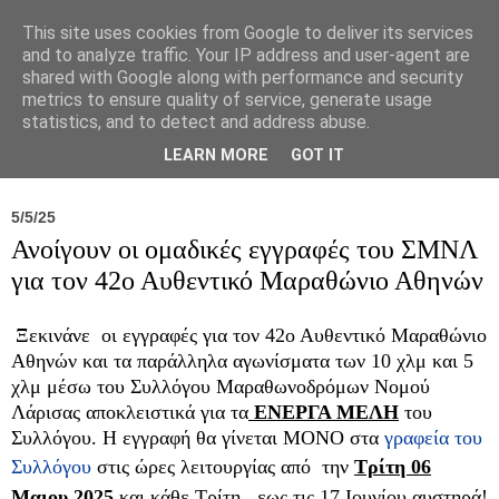
This site uses cookies from Google to deliver its services
and to analyze traffic. Your IP address and user-agent are
shared with Google along with performance and security
metrics to ensure quality of service, generate usage
statistics, and to detect and address abuse.
Νέα
Σύλλογος
Ιπποκράτειος
Γεντίκι 
LEARN MORE
GOT IT
5/5/25
Ανοίγουν οι ομαδικές εγγραφές του ΣΜΝΛ
για τον 42ο Αυθεντικό Μαραθώνιο Αθηνών
Ξεκινάνε οι εγγραφές για τον 42
ο Αυθεντικό Μαραθώνιο
Αθηνών
και τα παράλληλα αγωνίσματα των 10 χλμ και 5
χλμ μέσω του
Συλλόγου Μαραθωνοδρόμων Νομού
Λάρισας
αποκλειστικά για τα
ΕΝΕΡΓΑ ΜΕΛΗ
του
Συλλόγου. Η εγγραφή θα γίνεται
ΜΟΝΟ
στα
γραφεία του
Συλλόγου
στις ώρες λειτουργίας από την
Τρίτη 06
Μαιου 2025
και
κάθε Τρίτη, εως τις 17 Ιουνίου αυστηρά!