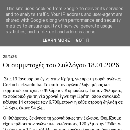
This site uses cookies from Google to deliver its services
and to analyze traffic. Your IP address and user-agent are
shared with Google along with performance and security
metrics to ensure quality of service, generate usage
statistics, and to detect and address abuse.
Νέα
Σύλλογος
Ιπποκράτειος
Γεντίκι 
LEARN MORE
GOT IT
25/1/26
Οι συμμετοχές του Συλλόγου 18.01.2026
Στις 19 Ιανουαρίου έγινε στην Κρήτη, για πρώτη φορά, αγώνας
Cretan backyardultra. Σε αυτό τον αγώνα έλαβε μέρος και
τερμάτισε επιτυχώς ο Φιλάρετος Κυριακάκης. Για τον Φιλάρετο,
το ποδαρικό για τη νέα χρονιά έγινε την Κρήτη, όπου συνολικά
κάλυψε 14 στροφές των 6.700μέτρων η κάθε στροφή δηλαδή σε
14 ώρες έκανε 94 χλμ.
Ο Φιλάρετος, ξεκίνησε τη χρονιά όπως την έκλεισε. Θυμίζουμε
είχε κερδίσει τον αγώνα υπεραπόστασης 120 χλμ στην Ψάθα, σε
10 ώρες και 17 λεπτά! Με αυτό τον αγώνα έπιασε το όριο για το