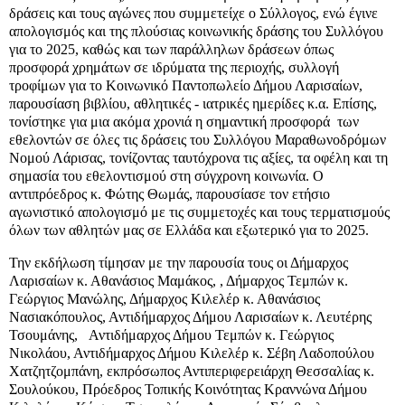
δράσεις και τους αγώνες που συμμετείχε ο Σύλλογος, ενώ έγινε
απολογισμός και της πλούσιας κοινωνικής δράσης του Συλλόγου
για το 2025, καθώς και των παράλληλων δράσεων όπως
προσφορά χρημάτων σε ιδρύματα της περιοχής, συλλογή
τροφίμων για το Κοινωνικό Παντοπωλείο Δήμου Λαρισαίων,
παρουσίαση βιβλίου, αθλητικές - ιατρικές ημερίδες κ.α. Επίσης,
τονίστηκε για μια ακόμα χρονιά η σημαντική προσφορά των
εθελοντών σε όλες τις δράσεις του Συλλόγου Μαραθωνοδρόμων
Νομού Λάρισας, τονίζοντας ταυτόχρονα τις αξίες, τα οφέλη και τη
σημασία του εθελοντισμού στη σύγχρονη κοινωνία. Ο
αντιπρόεδρος κ. Φώτης Θωμάς, παρουσίασε τον ετήσιο
αγωνιστικό απολογισμό με τις συμμετοχές και τους τερματισμούς
όλων των αθλητών μας σε Ελλάδα και εξωτερικό για το 2025.
Την εκδήλωση τίμησαν με την παρουσία τους οι Δήμαρχος
Λαρισαίων κ. Αθανάσιος Μαμάκος, , Δήμαρχος Τεμπών κ.
Γεώργιος Μανώλης, Δήμαρχος Κιλελέρ κ. Αθανάσιος
Νασιακόπουλος, Αντιδήμαρχος Δήμου Λαρισαίων κ. Λευτέρης
Τσουμάνης, Αντιδήμαρχος Δήμου Τεμπών κ. Γεώργιος
Νικολάου, Αντιδήμαρχος Δήμου Κιλελέρ κ. Σέβη Λαδοπούλου
Χατζητζομπάνη, εκπρόσωπος Αντιπεριφερειάρχη Θεσσαλίας κ.
Σουλούκου, Πρόεδρος Τοπικής Κοινότητας Κραννώνα Δήμου