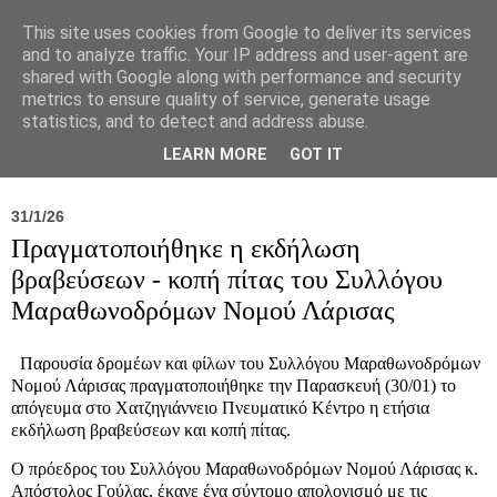
This site uses cookies from Google to deliver its services
and to analyze traffic. Your IP address and user-agent are
shared with Google along with performance and security
metrics to ensure quality of service, generate usage
statistics, and to detect and address abuse.
Νέα
Σύλλογος
Ιπποκράτειος
Γεντίκι 
LEARN MORE
GOT IT
31/1/26
Πραγματοποιήθηκε η εκδήλωση
βραβεύσεων - κοπή πίτας του Συλλόγου
Μαραθωνοδρόμων Νομού Λάρισας
Παρουσία δρομέων και φίλων του Συλλόγου Μαραθωνοδρόμων
Νομού Λάρισας πραγματοποιήθηκε την Παρασκευή (30/01) το
απόγευμα στο Χατζηγιάννειο Πνευματικό Κέντρο η ετήσια
εκδήλωση βραβεύσεων και κοπή πίτας.
Ο πρόεδρος του Συλλόγου Μαραθωνοδρόμων Νομού Λάρισας κ.
Απόστολος Γούλας, έκανε ένα σύντομο απολογισμό με τις