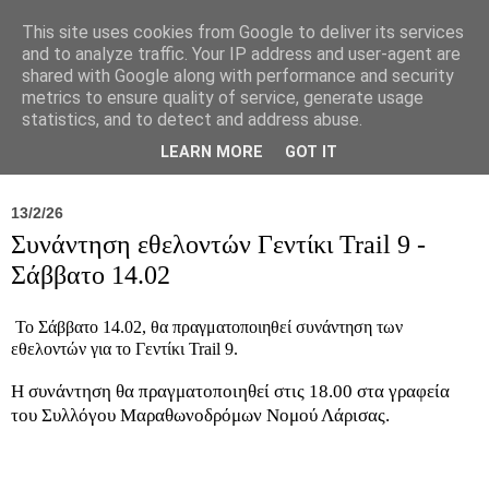
This site uses cookies from Google to deliver its services
and to analyze traffic. Your IP address and user-agent are
shared with Google along with performance and security
metrics to ensure quality of service, generate usage
statistics, and to detect and address abuse.
Νέα
Σύλλογος
Ιπποκράτειος
Γεντίκι 
LEARN MORE
GOT IT
13/2/26
Συνάντηση εθελοντών Γεντίκι Trail 9 -
Σάββατο 14.02
Το Σάββατο 14.02, θα πραγματοποιηθεί συνάντηση των
εθελοντών για το Γεντίκι Trail 9.
H συνάντηση θα πραγματοποιηθεί στις 18.00 στα γραφεία
του Συλλόγου Μαραθωνοδρόμων Νομού Λάρισας.