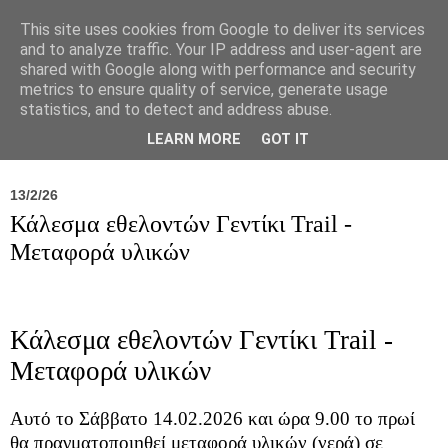
This site uses cookies from Google to deliver its services
and to analyze traffic. Your IP address and user-agent are
shared with Google along with performance and security
metrics to ensure quality of service, generate usage
statistics, and to detect and address abuse.
Νέα
Σύλλογος
Ιπποκράτειος
Γεντίκι 
LEARN MORE
GOT IT
13/2/26
Κάλεσμα εθελοντών Γεντίκι Trail -
Μεταφορά υλικών
Κάλεσμα εθελοντών Γεντίκι Trail -
Μεταφορά υλικών
Αυτό το Σάββατο 14.02.2026 και ώρα 9.00 το πρωί
θα πραγματοποιηθεί μεταφορά υλικών (νερά) σε