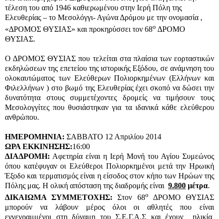
τέλεση του από 1946 καθιερωμένου στην Ιερή Πόλη της
Ελευθερίας – το Μεσολόγγι- Αγώνα Δρόμου με την ονομασία ,
ο
«ΔΡΟΜΟΣ ΘΥΣΙΑΣ» και προκηρύσσει τον 68
ΔΡΟΜΟ
ΘΥΣΙΑΣ.
Ο ΔΡΟΜΟΣ ΘΥΣΙΑΣ που τελείται στα πλαίσια των εορταστικών
εκδηλώσεων της επετείου της ιστορικής Εξόδου, σε ανάμνηση του
ολοκαυτώματος των Ελεύθερων Πολιορκημένων (Ελλήνων και
Φιλελλήνων ) στο βωμό της Ελευθερίας έχει σκοπό να δώσει την
δυνατότητα στους συμμετέχοντες δρομείς να τιμήσουν τους
Μεσολογγίτες που θυσιάστηκαν για τα ιδανικά κάθε ελεύθερου
ανθρώπου.
ΗΜΕΡΟΜΗΝΙΑ:
ΣΑΒΒΑΤΟ 12 Απριλίου 2014
ΩΡΑ ΕΚΚΙΝΗΣΗΣ:
16:00
ΔΙΑΔΡΟΜΗ:
Αφετηρία είναι η Ιερή Μονή του Αγίου Συμεώνος
όπου κατέφυγαν οι Ελεύθεροι Πολιορκημένοι μετά την Ηρωική
Έξοδο και τερματισμός είναι η είσοδος στον κήπο των Ηρώων της
Πόλης μας. Η ολική απόσταση της διαδρομής είναι
9.800
μέτρα
.
ο
ΔΙΚΑΙΩΜΑ ΣΥΜΜΕΤΟΧΗΣ:
Στον 68
ΔΡΟΜΟ ΘΥΣΙΑΣ
μπορούν να λάβουν μέρος όλοι οι αθλητές που είναι
εγγεγραμμένοι στη δύναμη του Σ.Ε.Γ.Α.Σ και έχουν ηλικία