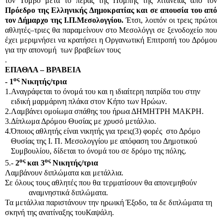
τον Τύμβο μετά το πέρας της Πομπής της λιτανείας από τον
Πρόεδρο της Ελληνικής Δημοκρατίας και σε απουσία του από
τον Δήμαρχο της Ι.Π.Μεσολογγίου.
Έτσι, λοιπόν οι τρεις πρώτοι
αθλητές–τριες θα παραμείνουν στο Μεσολόγγι σε ξενοδοχείο που
έχει μεριμνήσει να κρατήσει η Οργανωτική Επιτροπή του Δρόμου
για την απονομή των βραβείων τους
.
ΕΠΑΘΛΑ – ΒΡΑΒΕΙΑ
ος
- 1
Νικητής/τρια
1.
Αναγράφεται το όνομά του και η ιδιαίτερη πατρίδα του στην
ειδική μαρμάρινη πλάκα στον Κήπο των Ηρώων.
2.
Λαμβάνει ομοίωμα σπάθης του ήρωα ΔΗΜΗΤΡΗ ΜΑΚΡΗ.
3.
Δίπλωμα Δρόμου Θυσίας με χρυσό μετάλλιο.
4.
Όποιος αθλητής είναι νικητής για τρεις(3) φορές στο Δρόμο
Θυσίας της Ι. Π. Μεσολογγίου με απόφαση του Δημοτικού
Συμβουλίου, δίδεται το όνομά του σε δρόμο της πόλης.
ος
ος
5.
-
2
και 3
Νικητής/τρια
Λαμβάνουν διπλώματα και μετάλλια.
Σε όλους τους αθλητές που θα τερματίσουν θα απονεμηθούν
αναμνηστικά διπλώματα.
Τα μετάλλια παριστάνουν την ηρωική Έξοδο, τα δε διπλώματα τη
σκηνή της ανατίναξης τουΚαψάλη.