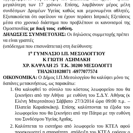
μεγαλύτερη των 17 χρόνων. Επίσης, λαμβάνουν μέρος μέλη
συνδέσμων Δρομέων Υγείας καθώς και μεμονωμένοι αθλητές.
Εξυπακούεται ότι οφείλουν να έχουν περάσει Ιατρικές Εξετάσεις
μέσα στο χρονικό διάστημα που προβλέπουν οι κανονισμοί της
Ομοσπονδίας
με δική τους ευθύνη.
ΔΗΛΩΣΕΙΣ ΣΥΜΜΕΤΟΧΗΣ:
Οι δηλώσεις συμμετοχής πρέπει
να είναι γραπτές
(υπόδειγμα που επισυνάπτεται) στη διεύθυνση:
ο
1
ΓΥΜΝΑΣΙΟ Ι.Π. ΜΕΣΟΛΟΓΓΙΟΥ
Κ ΓΙΩΤΗ ΑΣΗΜΑΚΗ
ΧΡ. ΚΑΨΑΛΗ 25 Τ.Κ. 30200 ΜΕΣΟΛΟΓΓΙ
ΤΗΛ2631028071 -6977077574
ΟΙΚΟΝΟΜΙΚΑ:
Ο Δήμος Ι.Π.Μεσολογγίου θα καλύψει μόνο τις
δαπάνες μετακινήσεως, ως παρακάτω:
Θα καλυφθεί το σύνολο του κόστους λεωφορείου που θα
ξεκινήσει από την Αθήνα με ευθύνη του Σ.Δ.Υ. Αθήνας (κ
Ελένη Μπερτσάτου) Σάββατο 27/3/2014 ώρα 09:00 π.μ. –
Πλατεία Καραϊσκάκη). Επίσης καλύπτονται τα έξοδα του
λεωφορείου που θα ξεκινήσει από την Πάτρα με την ευθύνη
του Συνδέσμου Υγείας Αχαΐας,
Καλύπτεται το εισιτήριο από λεωφορείο του ΚΤΕΛ αφού
προσκομιστεί η απαραίτητη απόδειξη του ΚΤΕΛ εφόσον ο