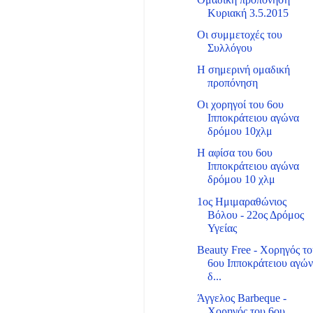
Κυριακή 3.5.2015
Οι συμμετοχές του
Συλλόγου
Η σημερινή ομαδική
προπόνηση
Οι χορηγοί του 6ου
Ιπποκράτειου αγώνα
δρόμου 10χλμ
Η αφίσα του 6ου
Ιπποκράτειου αγώνα
δρόμου 10 χλμ
1ος Ημιμαραθώνιος
Βόλου - 22ος Δρόμος
Υγείας
Beauty Free - Χορηγός τ
6ου Ιπποκράτειου αγώ
δ...
Άγγελος Barbeque -
Χορηγός του 6ου