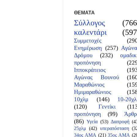
ΘΕΜΑΤΑ
Σύλλογος
(766
καλεντάρι
(597
Συμμετοχές
(29
Ενημέρωση
(257)
Αγώνα
Δρόμου
(232)
ομαδικ
προπόνηση
(22
Ιπποκράτειος
(19
Αγώνας Βουνού
(16
Μαραθώνιος
(15
Ημιμαραθώνιος
(15
10χλμ
(146)
10-20χλ
(120)
Γεντίκι
(11
προπόνηση
(99)
Άρθρ
(86)
Υγεία
(53)
Διατροφή
(4
25χλμ
(42)
υπεραπόσταση
(3
34ος ΑΜΑ
(21)
35ος ΑΜΑ
(2