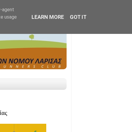
r-agent
LEARN MORE
GOT IT
te usage
ίας