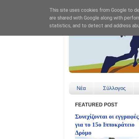
This site uses cookies from Google to del
are shared with Google along with perfor
statistics, and to detect and address ab
Νέα
Σύλλογος
FEATURED POST
Συνεχίζονται οι εγγραφές
για το 15ο Ιπποκράτειο
Δρόμο