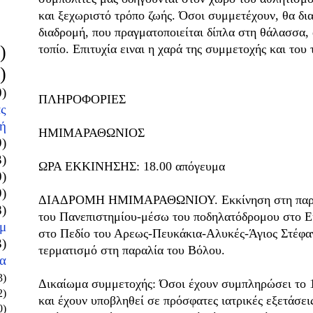
και ξεχωριστό τρόπο ζωής. Όσοι συμμετέχουν, θα δι
διαδρομή, που πραγματοποιείται δίπλα στη θάλασσα
)
τοπίο. Επιτυχία ειναι η χαρά της συμμετοχής και του
)
0)
ΠΛΗΡΟΦΟΡΙΕΣ
ς
ή
ΗΜΙΜΑΡΑΘΩΝΙΟΣ
9)
3)
ΩΡΑ ΕΚΚΙΝΗΣΗΣ: 18.00 απόγευμα
0)
9)
ΔΙΑΔΡΟΜΗ ΗΜΙΜΑΡΑΘΩΝΙΟΥ. Εκκίνηση στη παραλ
8)
του Πανεπιστημίου-μέσω του ποδηλατόδρομου στο Ε
μ
στο Πεδίο του Αρεως-Πευκάκια-Αλυκές-Άγιος Στέφαν
3)
τερματισμό στη παραλία του Βόλου.
α
3)
Δικαίωμα συμμετοχής: Όσοι έχουν συμπληρώσει το 18
2)
και έχουν υποβληθεί σε πρόσφατες ιατρικές εξετάσει
0)