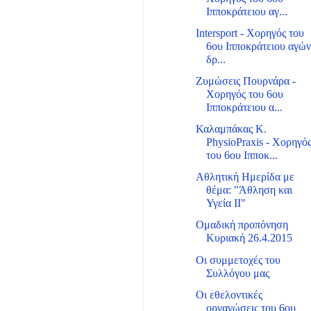
Ιπποκράτειου αγ...
Intersport - Χορηγός του
6ου Ιπποκράτειου αγώ
δρ...
Ζυμώσεις Πουρνάρα -
Χορηγός του 6ου
Ιπποκράτειου α...
Καλαμπάκας Κ.
PhysioPraxis - Χορηγό
του 6ου Ιπποκ...
Αθλητική Ημερίδα με
θέμα: "Άθληση και
Υγεία ΙΙ"
Ομαδική προπόνηση
Κυριακή 26.4.2015
Οι συμμετοχές του
Συλλόγου μας
Οι εθελοντικές
οργανώσεις του 6ου