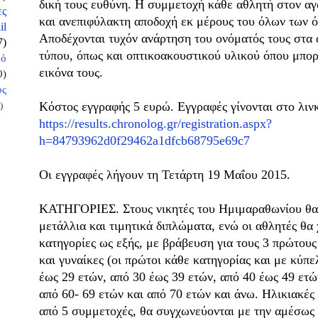
δική τους ευθύνη. Η συμμετοχή κάθε αθλητή στον α
ες
και ανεπιφύλακτη αποδοχή εκ μέρους του όλων των 
il
Αποδέχονται τυχόν ανάρτηση του ονόματός τους στα 
7)
τύπου, όπως και οπτικοακουστικού υλικού όπου μπορ
κό
εικόνα τους.
0)
ος
Κόστος εγγραφής 5 ευρώ. Εγγραφές γίνονται στο λιν
)
https://results.chronolog.gr/registration.aspx?
h=84793962d0f29462a1dfcb68795e69c7
Οι εγγραφές λήγουν τη Τετάρτη 19 Μαΐου 2015.
ΚΑΤΗΓΟΡΙΕΣ. Στους νικητές του Ημιμαραθωνίου θα
μετάλλια και τιμητικά διπλώματα, ενώ οι αθλητές θα
κατηγορίες ως εξής, με βράβευση για τους 3 πρώτους
και γυναίκες (οι πρώτοι κάθε κατηγορίας και με κύπε
έως 29 ετών, από 30 έως 39 ετών, από 40 έως 49 ετώ
από 60- 69 ετών και από 70 ετών και άνω. Ηλικιακές
από 5 συμμετοχές, θα συγχωνεύονται με την αμέσως