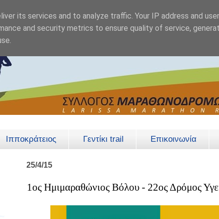
iver its services and to analyze traffic. Your IP address and use
mance and security metrics to ensure quality of service, genera
use.
Ιπποκράτειος
Γεντίκι trail
Επικοινωνία
25/4/15
1ος Ημιμαραθώνιος Βόλου - 22ος Δρόμος Υγε