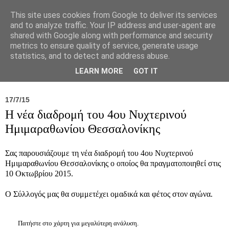
This site uses cookies from Google to deliver its services
and to analyze traffic. Your IP address and user-agent are
shared with Google along with performance and security
metrics to ensure quality of service, generate usage
statistics, and to detect and address abuse.
Νέα
Σύλλογος
Ιπποκράτειος
Γεντίκι 
LEARN MORE
GOT IT
17/7/15
Η νέα διαδρομή του 4ου Νυχτερινού
Ημιμαραθωνίου Θεσσαλονίκης
Σας παρουσιάζουμε τη νέα διαδρομή του 4ου Νυχτερινού
Ημιμαραθωνίου Θεσσαλονίκης ο οποίος θα πραγματοποιηθεί στις
10 Οκτωβρίου 2015.
Ο Σύλλογός μας θα συμμετέχει ομαδικά και φέτος στον αγώνα.
Πατήστε στο χάρτη για μεγαλύτερη ανάλυση.