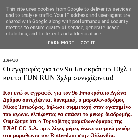
This site uses cookies from Google to deliver its services
and to analyze traffic. Your IP address and user-agent are
shared with Google along with performance and security
metrics to ensure quality of service, generate usage
statistics, and to detect and address abuse.
Νέα
Σύλλογος
Ιπποκράτειος
Γεντίκι 
LEARN MORE
GOT IT
18/4/18
Οι εγγραφές για τον 9ο Ιπποκράτειο 10χλμ
και το FUN RUN 3χλμ συνεχίζονται!
Και ενώ οι εγγραφές για τον 9ο Ιπποκράτειο Αγώνα
Δρόμου συνεχίζονται δυναμικά, ο μαραθωνοδρόμος
Νίκος Τσικούρας, δήλωσε συμμετοχή στον αγαπημένο
του αγώνα, ελπίζοντας να σπάσει το ρεκόρ διαδρομής.
Θυμίζουμε ότι ο Τυρναβίτης μαραθωνοδρόμος της
EXALCO S.A. πριν λίγες μέρες έκανε ατομικό ρεκόρ
στο μαραθώνιο του Rotterdam στην Ολλανδία.