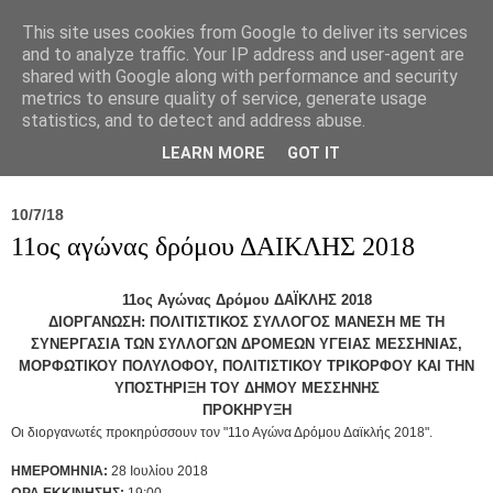
This site uses cookies from Google to deliver its services
and to analyze traffic. Your IP address and user-agent are
shared with Google along with performance and security
metrics to ensure quality of service, generate usage
statistics, and to detect and address abuse.
Νέα
Σύλλογος
Ιπποκράτειος
Γεντίκι 
LEARN MORE
GOT IT
10/7/18
11ος αγώνας δρόμου ΔΑΙΚΛΗΣ 2018
11ος Αγώνας Δρόμου ΔΑΪΚΛΗΣ 2018
ΔΙΟΡΓΑΝΩΣΗ: ΠΟΛΙΤΙΣΤΙΚΟΣ ΣΥΛΛΟΓΟΣ ΜΑΝΕΣΗ ΜΕ ΤΗ
ΣΥΝΕΡΓΑΣΙΑ ΤΩΝ ΣΥΛΛΟΓΩΝ ΔΡΟΜΕΩΝ ΥΓΕΙΑΣ ΜΕΣΣΗΝΙΑΣ,
ΜΟΡΦΩΤΙΚΟΥ ΠΟΛΥΛΟΦΟΥ, ΠΟΛΙΤΙΣΤΙΚΟΥ ΤΡΙΚΟΡΦΟΥ ΚΑΙ ΤΗΝ
ΥΠΟΣΤΗΡΙΞΗ ΤΟΥ ΔΗΜΟΥ ΜΕΣΣΗΝΗΣ
ΠΡΟΚΗΡΥΞΗ
Οι διοργανωτές προκηρύσσουν τον "11ο Αγώνα Δρόμου Δαϊκλής 2018".
ΗΜΕΡΟΜΗΝΙΑ:
28 Ιουλίου 2018
ΩΡΑ ΕΚΚΙΝΗΣΗΣ:
19:00