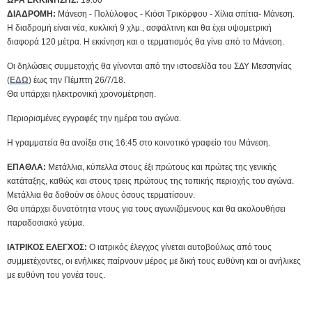
ΔΙΑΔΡΟΜΗ:
Μάνεση - Πολύλοφος - Κιόσι Τρικόρφου - Χίλια σπίτια- Μάνεση.
Η διαδρομή είναι νέα, κυκλική 9 χλμ., ασφάλτινη και θα έχει υψομετρική
διαφορά 120 μέτρα. Η εκκίνηση και ο τερματισμός θα γίνει από το Μάνεση.
Οι δηλώσεις συμμετοχής θα γίνονται από την ιστοσελίδα του ΣΔΥ Μεσσηνίας
(
ΕΔΩ
) έως την Πέμπτη 26/7/18.
Θα υπάρχει ηλεκτρονική χρονομέτρηση.
Περιορισμένες εγγραφές την ημέρα του αγώνα.
Η γραμματεία θα ανοίξει στις 16:45 στο κοινοτικό γραφείο του Μάνεση.
ΕΠΑΘΛΑ:
Μετάλλια, κύπελλα στους έξι πρώτους και πρώτες της γενικής
κατάταξης, καθώς και στους τρεις πρώτους της τοπικής περιοχής του αγώνα.
Μετάλλια θα δοθούν σε όλους όσους τερματίσουν.
Θα υπάρχει δυνατότητα ντους για τους αγωνιζόμενους και θα ακολουθήσει
παραδοσιακό γεύμα.
ΙΑΤΡΙΚΟΣ ΕΛΕΓΧΟΣ:
O ιατρικός έλεγχος γίνεται αυτοβούλως από τους
συμμετέχοντες, οι ενήλικες παίρνουν μέρος με δική τους ευθύνη και οι ανήλικες
με ευθύνη του γονέα τους.