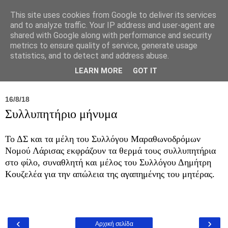
This site uses cookies from Google to deliver its services
and to analyze traffic. Your IP address and user-agent are
shared with Google along with performance and security
metrics to ensure quality of service, generate usage
statistics, and to detect and address abuse.
Νέα
Σύλλογος
Ιπποκράτειος
Γεντίκι 
LEARN MORE
GOT IT
16/8/18
Συλλυπητήριο μήνυμα
Το ΔΣ και τα μέλη του Συλλόγου Μαραθωνοδρόμων
Νομού Λάρισας εκφράζουν τα θερμά τους συλλυπητήρια
στο φίλο, συναθλητή και μέλος του Συλλόγου Δημήτρη
Κουζελέα για την απώλεια της αγαπημένης του μητέρας.
‹
›
Αρχική σελίδα