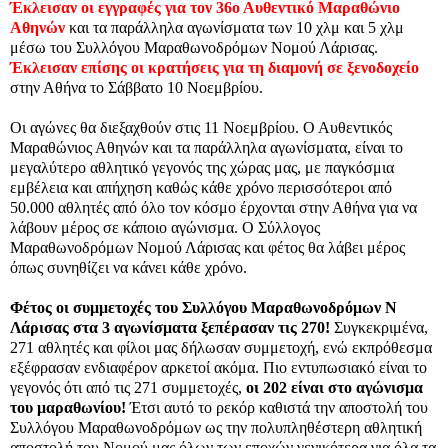
Έκλεισαν
οι εγγραφές για τον
36ο Αυθεντικό Μαραθώνιο
Αθηνών
και τα παράλληλα αγωνίσματα των 10 χλμ και 5 χλμ
μέσω του
Συλλόγου Μαραθωνοδρόμων Νομού Λάρισας
.
Έκλεισαν
επίσης οι κρατήσεις για τη διαμονή σε ξενοδοχείο
στην Αθήνα το Σάββατο 10 Νοεμβρίου.
Οι αγώνες θα διεξαχθούν στις 11 Νοεμβρίου. Ο Αυθεντικός
Μαραθώνιος Αθηνών και τα παράλληλα αγωνίσματα, είναι το
μεγαλύτερο αθλητικό γεγονός της χώρας μας, με παγκόσμια
εμβέλεια και απήχηση καθώς κάθε χρόνο περισσότεροι από
50.000 αθλητές από όλο τον κόσμο έρχονται στην Αθήνα για να
λάβουν μέρος σε κάποιο αγώνισμα. Ο Σύλλογος
Μαραθωνοδρόμων Νομού Λάρισας και φέτος θα λάβει μέρος
όπως συνηθίζει να κάνει κάθε χρόνο.
Φέτος οι συμμετοχές του Συλλόγου Μαραθωνοδρόμων Ν
Λάρισας στα 3 αγωνίσματα ξεπέρασαν τις 270!
Συγκεκριμένα,
271 αθλητές και φίλοι μας δήλωσαν συμμετοχή, ενώ εκπρόθεσμα
εξέφρασαν ενδιαφέρον αρκετοί ακόμα. Πιο εντυπωσιακό είναι το
γεγονός ότι από τις 271 συμμετοχές,
οι 202 είναι στο αγώνισμα
του μαραθωνίου!
Έτσι αυτό το ρεκόρ καθιστά την αποστολή του
Συλλόγου Μαραθωνοδρόμων ως την πολυπληθέστερη αθλητική
αποστολή του Νομού μας όλων των εποχών γενικότερα για όλα τα