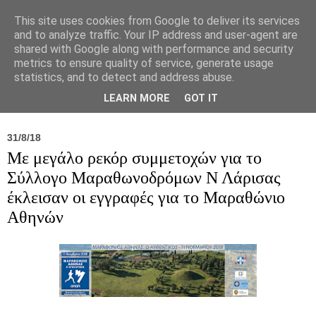
This site uses cookies from Google to deliver its services
and to analyze traffic. Your IP address and user-agent are
shared with Google along with performance and security
metrics to ensure quality of service, generate usage
statistics, and to detect and address abuse.
Νέα
Σύλλογος
Ιπποκράτειος
Γεντίκι 
LEARN MORE
GOT IT
31/8/18
Με μεγάλο ρεκόρ συμμετοχών για το
Σύλλογο Μαραθωνοδρόμων Ν Λάρισας
έκλεισαν οι εγγραφές για το Μαραθώνιο
Αθηνών