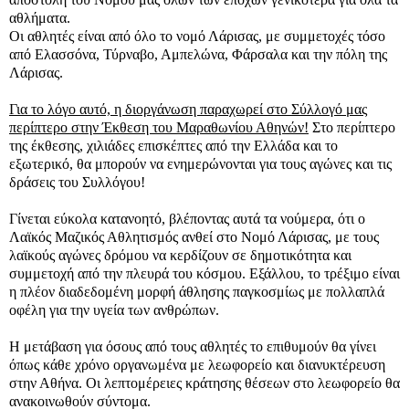
αθλήματα.
Οι αθλητές είναι από όλο το νομό Λάρισας, με συμμετοχές τόσο
από Ελασσόνα, Τύρναβο, Αμπελώνα, Φάρσαλα και την πόλη της
Λάρισας.
Για το λόγο αυτό, η διοργάνωση παραχωρεί στο Σύλλογό μας
περίπτερο στην Έκθεση του Μαραθωνίου Αθηνών!
Στο περίπτερο
της έκθεσης, χιλιάδες επισκέπτες από την Ελλάδα και το
εξωτερικό, θα μπορούν να ενημερώνονται για τους αγώνες και τις
δράσεις του Συλλόγου!
Γίνεται εύκολα κατανοητό, βλέποντας αυτά τα νούμερα, ότι ο
Λαϊκός Μαζικός Αθλητισμός ανθεί στο Νομό Λάρισας, με τους
λαϊκούς αγώνες δρόμου να κερδίζουν σε δημοτικότητα και
συμμετοχή από την πλευρά του κόσμου. Εξάλλου, το τρέξιμο είναι
η πλέον διαδεδομένη μορφή άθλησης παγκοσμίως με πολλαπλά
οφέλη για την υγεία των ανθρώπων.
Η μετάβαση για όσους από τους αθλητές το επιθυμούν θα γίνει
όπως κάθε χρόνο οργανωμένα με λεωφορείο και διανυκτέρευση
στην Αθήνα. Οι λεπτομέρειες κράτησης θέσεων στο λεωφορείο θα
ανακοινωθούν σύντομα.