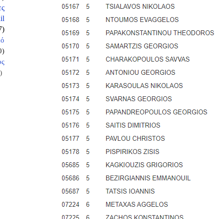
ες
il
7)
κό
0)
ος
)