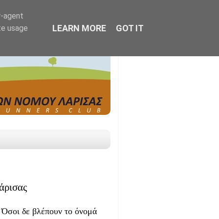
r-agent
LEARN MORE
GOT IT
te usage
άρισας
 Όσοι δε βλέπουν το όνομά