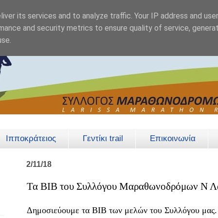
iver its services and to analyze traffic. Your IP address and use
mance and security metrics to ensure quality of service, genera
use.
Ιπποκράτειος
Γεντίκι trail
Επικοινωνία
2/11/18
Τα BIB του Συλλόγου Μαραθωνοδρόμων Ν Λ
Δημοσιεύουμε τα ΒΙΒ των μελών του Συλλόγου μας.