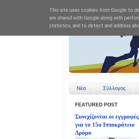
This site uses cookies from Google to del
are shared with Google along with perfor
statistics, and to detect and address ab
Νέα
Σύλλογος
FEATURED POST
Συνεχίζονται οι εγγραφές
για το 15ο Ιπποκράτειο
Δρόμο