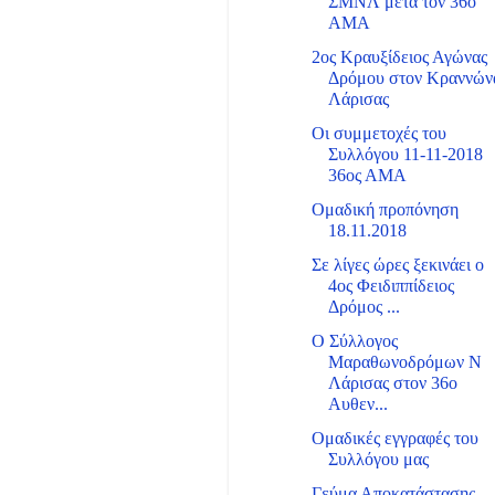
ΣΜΝΛ μετά τον 36ο
ΑΜΑ
2ος Κραυξίδειος Αγώνας
Δρόμου στον Κραννών
Λάρισας
Οι συμμετοχές του
Συλλόγου 11-11-2018
36ος ΑΜΑ
Ομαδική προπόνηση
18.11.2018
Σε λίγες ώρες ξεκινάει ο
4ος Φειδιππίδειος
Δρόμος ...
Ο Σύλλογος
Μαραθωνοδρόμων Ν
Λάρισας στον 36ο
Αυθεν...
Ομαδικές εγγραφές του
Συλλόγου μας
Γεύμα Αποκατάστασης