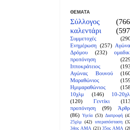
ΘΕΜΑΤΑ
Σύλλογος
(766
καλεντάρι
(597
Συμμετοχές
(29
Ενημέρωση
(257)
Αγώνα
Δρόμου
(232)
ομαδικ
προπόνηση
(22
Ιπποκράτειος
(19
Αγώνας Βουνού
(16
Μαραθώνιος
(15
Ημιμαραθώνιος
(15
10χλμ
(146)
10-20χλ
(120)
Γεντίκι
(11
προπόνηση
(99)
Άρθρ
(86)
Υγεία
(53)
Διατροφή
(4
25χλμ
(42)
υπεραπόσταση
(3
34ος ΑΜΑ
(21)
35ος ΑΜΑ
(2