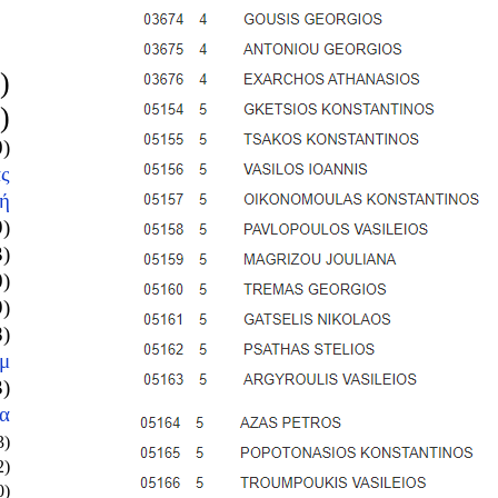
)
)
0)
ς
ή
9)
3)
0)
9)
8)
μ
3)
α
3)
2)
0)