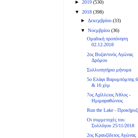
►
2019
(530)
▼
2018
(398)
►
Δεκεμβρίου
(33)
▼
Νοεμβρίου
(36)
Ομαδική προπόνηση
02.12.2018
2ος Βυζαντινός Αγώνας
Δρόμου
Συλλυπητήριο μήνυμα
5ο Ελάφι Βαρυμπόμπης 
& 16 χλμ
7ος Αχίλλειος Άθλος -
Ημιμαραθώνιος
Run the Lake - Προκήρυ
Οι συμμετοχές του
Συλλόγου 25/11/2018
2ος Κραυξίδειος Αγώνας