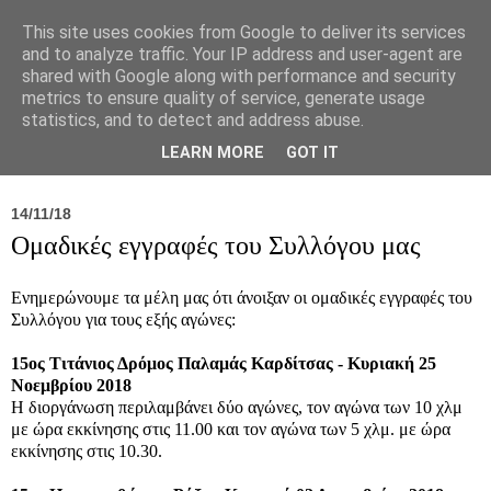
This site uses cookies from Google to deliver its services
and to analyze traffic. Your IP address and user-agent are
shared with Google along with performance and security
metrics to ensure quality of service, generate usage
statistics, and to detect and address abuse.
Νέα
Σύλλογος
Ιπποκράτειος
Γεντίκι 
LEARN MORE
GOT IT
14/11/18
Ομαδικές εγγραφές του Συλλόγου μας
Ενημερώνουμε τα μέλη μας ότι άνοιξαν οι ομαδικές εγγραφές του
Συλλόγου για τους εξής αγώνες:
15ος Τιτάνιος Δρόμος Παλαμάς Καρδίτσας -
Κυριακή 25
Νοεμβρίου 2018
Η διοργάνωση περιλαμβάνει δύο αγώνες, τον αγώνα των 10 χλμ
με ώρα εκκίνησης στις 11.00 και τον αγώνα των 5 χλμ. με ώρα
εκκίνησης στις 10.30.