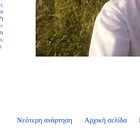
ες
il
7)
κό
0)
ος
)
Νεότερη ανάρτηση
Αρχική σελίδα