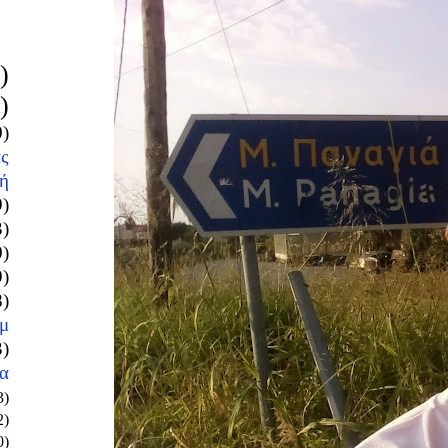
)
)
0)
ς
ή
9)
3)
0)
9)
8)
μ
3)
α
3)
2)
0)