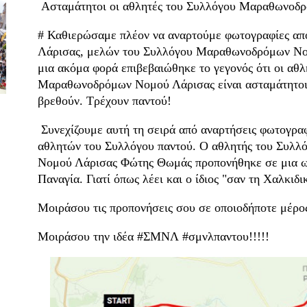
Ασταμάτητοι οι αθλητές του Συλλόγου Μαραθωνοδ
# Καθιερώσαμε πλέον να αναρτούμε φωτογραφίες απ
Λάρισας, μελών του Συλλόγου Μαραθωνοδρόμων Νο
μια ακόμα φορά επιβεβαιώθηκε το γεγονός ότι οι αθ
Μαραθωνοδρόμων Νομού Λάρισας είναι ασταμάτητοι 
βρεθούν. Τρέχουν παντού!
Συνεχίζουμε αυτή τη σειρά από αναρτήσεις φωτογρα
αθλητών του Συλλόγου παντού. Ο αθλητής του Συλ
Νομού Λάρισας Φώτης Θωμάς προπονήθηκε σε μια ω
Παναγία. Γιατί όπως λέει και ο ίδιος "σαν τη Χαλκιδι
Μοιράσου τις προπονήσεις σου σε οποιοδήποτε μέρο
Μοιράσου την ιδέα #ΣΜΝΛ #σμνλπαντου!!!!!