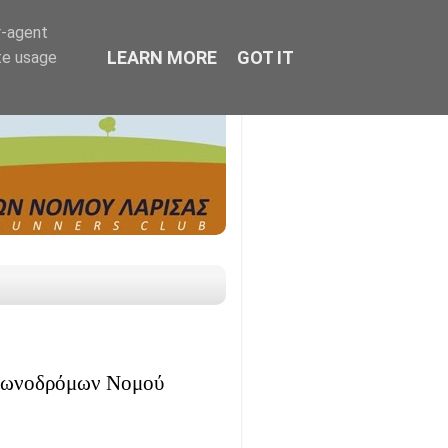
r-agent
LEARN MORE
GOT IT
te usage
αθωνοδρόμων Νομού