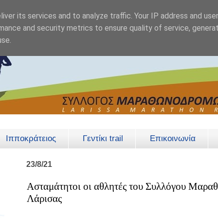
iver its services and to analyze traffic. Your IP address and use
mance and security metrics to ensure quality of service, genera
use.
Ιπποκράτειος
Γεντίκι trail
Επικοινωνία
23/8/21
Ασταμάτητοι οι αθλητές του Συλλόγου Μαρ
Λάρισας