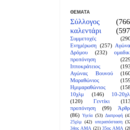
ΘΕΜΑΤΑ
Σύλλογος
(766
καλεντάρι
(597
Συμμετοχές
(29
Ενημέρωση
(257)
Αγώνα
Δρόμου
(232)
ομαδικ
προπόνηση
(22
Ιπποκράτειος
(19
Αγώνας Βουνού
(16
Μαραθώνιος
(15
Ημιμαραθώνιος
(15
10χλμ
(146)
10-20χλ
(120)
Γεντίκι
(11
προπόνηση
(99)
Άρθρ
(86)
Υγεία
(53)
Διατροφή
(4
25χλμ
(42)
υπεραπόσταση
(3
34ος ΑΜΑ
(21)
35ος ΑΜΑ
(2