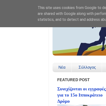
This site uses cookies from Google to del
are shared with Google along with perfor
statistics, and to detect and address ab
Νέα
Σύλλογος
FEATURED POST
Συνεχίζονται οι εγγραφές
για το 15ο Ιπποκράτειο
Δρόμο