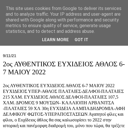
This site uses cookies from Google to deliver its services
and to analyze traffic. Your IP address and user-agent are
shared with Google along with performance and security
metrics to ensure quality of service, generate usage
statistics, and to detect and address abuse.
Νέα
Σύλλογος
Ιπποκράτειος
Γεντίκι 
LEARN MORE
GOT IT
9/11/21
2oς ΑΥΘΕΝΤΙΚΟΣ ΕΥΧΙΔΕΙΟΣ ΑΘΛΟΣ 6-
7 ΜΑΙΟΥ 2022
2oς ΑΥΘΕΝΤΙΚΟΣ ΕΥΧΙΔΕΙΟΣ ΑΘΛΟΣ 6-7 ΜΑΙΟΥ 2022
ΕΥΧΙΔΕΙΟΣ ΥΠΕΡ-ΑΘΛΟΣ ΠΛΑΤΑΙΕΣ-ΔΕΛΦΟΙ-ΠΛΑΤΑΙΕΣ
215 ΧΛΜ. ΕΥΧΙΔΕΙΟΣ ΑΘΛΟΣ ΔΕΛΦΟΙ-ΠΛΑΤΑΙΕΣ 107,5
ΧΛΜ. ΔΡΟΜΟΣ 9 ΜΟΥΣΩΝ- ΚΑΛΛΙΟΠΗ ΑΡΒΑΝΙΤΣΑ
-ΠΛΑΤΑΙΕΣ 59 ΧΛ 30η ΕΥΧΙΔΕΙΑ ΛΑΜΠΑΔΗΔΡΟΜΙΑ-ΑΦΗ
ΔΕΛΦΙΚΟΥ ΦΩΤΟΣ-ΥΠΕΡΑΠΟΣΤΑΣΕΩΝ Αγαπητοί φίλες και
φίλοι, ο Ευχίδειος άθλος θα σας καλωσορίσει το 2022 στην
ιστορική και πανέμορφη διαδρομή του, μόνο που τώρα, θα τρέξετε