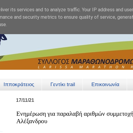
iver its services and to analyze traffic. Your IP address and use
mance and security metrics to ensure quality of service, genera
use.
Ιπποκράτειος
Γεντίκι trail
Επικοινωνία
17/11/21
Ενημέρωση για παραλαβή αριθμών συμμετοχή
Αλέξανδρου