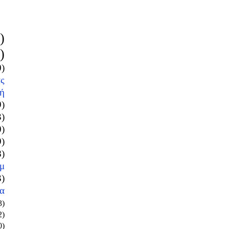
)
)
0)
ς
ή
9)
3)
0)
9)
8)
μ
3)
α
3)
2)
0)