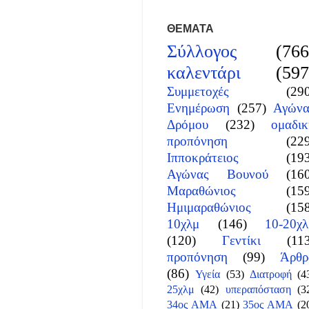
ΘΕΜΑΤΑ
Σύλλογος
(766
καλεντάρι
(597
Συμμετοχές
(29
Ενημέρωση
(257)
Αγώνα
Δρόμου
(232)
ομαδικ
προπόνηση
(22
Ιπποκράτειος
(19
Αγώνας Βουνού
(16
Μαραθώνιος
(15
Ημιμαραθώνιος
(15
10χλμ
(146)
10-20χλ
(120)
Γεντίκι
(11
προπόνηση
(99)
Άρθρ
(86)
Υγεία
(53)
Διατροφή
(4
25χλμ
(42)
υπεραπόσταση
(3
34ος ΑΜΑ
(21)
35ος ΑΜΑ
(2