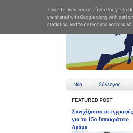
This site uses cookies from Google to del
are shared with Google along with perfor
statistics, and to detect and address ab
Νέα
Σύλλογος
FEATURED POST
Συνεχίζονται οι εγγραφές
για το 15ο Ιπποκράτειο
Δρόμο