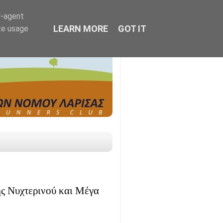
r-agent
LEARN MORE
GOT IT
te usage
ς Νυχτερινού και Μέγα