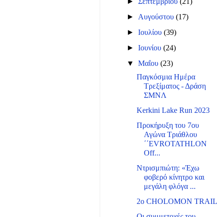
►
Σεπτεμβρίου
(21)
►
Αυγούστου
(17)
►
Ιουλίου
(39)
►
Ιουνίου
(24)
▼
Μαΐου
(23)
Παγκόσμια Ημέρα
Τρεξίματος - Δράση
ΣΜΝΛ
Kerkini Lake Run 2023
Προκήρυξη του 7ου
Αγώνα Τριάθλου
΄΄EVROTATHLON
Off...
Ντρισμπιώτη: «Έχω
φοβερό κίνητρο και
μεγάλη φλόγα ...
2ο CHOLOMON TRAI
Οι συμμετοχές του