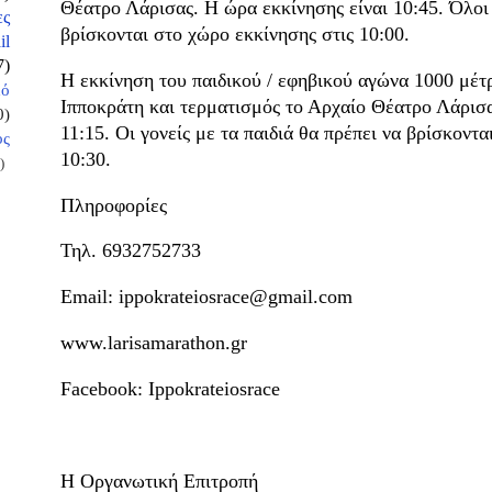
Θέατρο Λάρισας. Η ώρα εκκίνησης είναι 10:45. Όλοι 
ες
βρίσκονται στο χώρο εκκίνησης στις 10:00.
il
7)
Η εκκίνηση του παιδικού / εφηβικού αγώνα 1000 μέτ
κό
Ιπποκράτη και τερματισμός το Αρχαίο Θέατρο Λάρισα
0)
11:15. Οι γονείς με τα παιδιά θα πρέπει να βρίσκοντ
ος
10:30.
)
Πληροφορίες
Τηλ. 6932752733
Email: ippokrateiosrace@gmail.com
www.larisamarathon.gr
Facebook: Ippokrateiosrace
Η Οργανωτική Επιτροπή