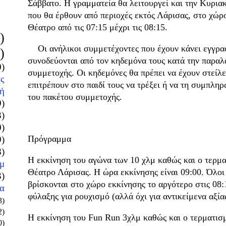
Σάββατο. Η γραμματεία θα λειτουργεί και την Κυριακ
που θα έρθουν από περιοχές εκτός Λάρισας, στο χώρ
Θέατρο από τις 07:15 μέχρι τις 08:15.
)
Οι ανήλικοι συμμετέχοντες που έχουν κάνει εγγραφ
)
συνοδεύονται από τον κηδεμόνα τους κατά την παραλ
0)
συμμετοχής. Οι κηδεμόνες θα πρέπει να έχουν στείλ
ς
επιτρέπουν στο παιδί τους να τρέξει ή να τη συμπλ
ή
του πακέτου συμμετοχής.
9)
3)
0)
Πρόγραμμα
9)
8)
Η εκκίνηση του αγώνα των 10 χλμ καθώς και ο τερμα
μ
Θέατρο Λάρισας. Η ώρα εκκίνησης είναι 09:00. Όλοι 
3)
βρίσκονται στο χώρο εκκίνησης το αργότερο στις 08
α
φύλαξης για ρουχισμό (αλλά όχι για αντικείμενα αξία
3)
2)
Η εκκίνηση του Fun Run 3χλμ καθώς και ο τερματισμ
0)