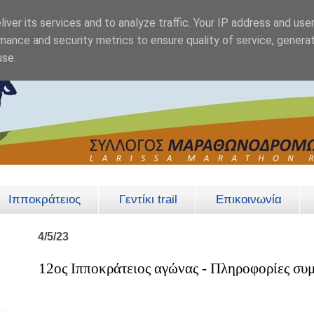
iver its services and to analyze traffic. Your IP address and use
mance and security metrics to ensure quality of service, genera
use.
Ιπποκράτειος
Γεντίκι trail
Επικοινωνία
4/5/23
12ος Ιπποκράτειος αγώνας - Πληροφορίες συ