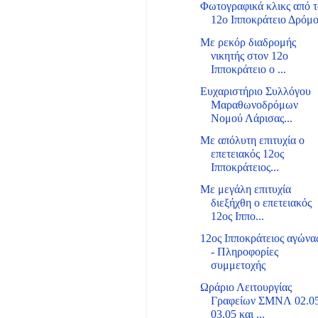
Φωτογραφικά κλικς από 
12ο Ιπποκράτειο Δρόμ
Με ρεκόρ διαδρομής
νικητής στον 12ο
Ιπποκράτειο ο ...
Ευχαριστήριο Συλλόγου
Μαραθωνοδρόμων
Νομού Λάρισας...
Με απόλυτη επιτυχία ο
επετειακός 12ος
Ιπποκράτειος...
Με μεγάλη επιτυχία
διεξήχθη ο επετειακός
12ος Ιππο...
12ος Ιπποκράτειος αγώνα
- Πληροφορίες
συμμετοχής
Ωράριο Λειτουργίας
Γραφείων ΣΜΝΛ 02.05
03.05 και ...