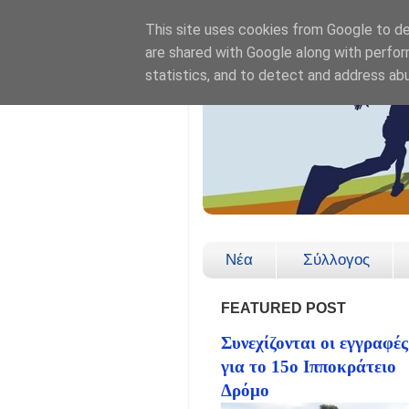
This site uses cookies from Google to del
are shared with Google along with perfor
statistics, and to detect and address ab
Νέα
Σύλλογος
FEATURED POST
Συνεχίζονται οι εγγραφές
για το 15ο Ιπποκράτειο
Δρόμο