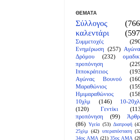
ΘΕΜΑΤΑ
Σύλλογος
(766
καλεντάρι
(597
Συμμετοχές
(29
Ενημέρωση
(257)
Αγώνα
Δρόμου
(232)
ομαδικ
προπόνηση
(22
Ιπποκράτειος
(19
Αγώνας Βουνού
(16
Μαραθώνιος
(15
Ημιμαραθώνιος
(15
10χλμ
(146)
10-20χλ
(120)
Γεντίκι
(11
προπόνηση
(99)
Άρθρ
(86)
Υγεία
(53)
Διατροφή
(4
25χλμ
(42)
υπεραπόσταση
(3
34ος ΑΜΑ
(21)
35ος ΑΜΑ
(2