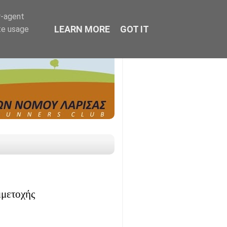
r-agent
LEARN MORE
GOT IT
te usage
μμετοχής