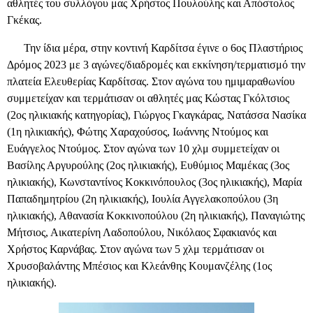
αθλητές του συλλόγου μας Χρήστος Πουλούλης και Απόστολος
Γκέκας.
Την ίδια μέρα, στην κοντινή Καρδίτσα έγινε ο 6ος Πλαστήριος
Δρόμος 2023 με 3 αγώνες/διαδρομές και εκκίνηση/τερματισμό την
πλατεία Ελευθερίας Καρδίτσας. Στον αγώνα του ημιμαραθωνίου
συμμετείχαν και τερμάτισαν οι αθλητές μας Κώστας Γκόλτσιος
(2ος ηλικιακής κατηγορίας), Γιώργος Γκαγκάρας, Νατάσσα Νασίκα
(1η ηλικιακής), Φώτης Χαραχούσος, Ιωάννης Ντούμος και
Ευάγγελος Ντούμος. Στον αγώνα των 10 χλμ συμμετείχαν οι
Βασίλης Αργυρούλης (2ος ηλικιακής), Ευθύμιος Μαμέκας (3ος
ηλικιακής), Κωνσταντίνος Κοκκινόπουλος (3ος ηλικιακής), Μαρία
Παπαδημητρίου (2η ηλικιακής), Ιουλία Αγγελακοπούλου (3η
ηλικιακής), Αθανασία Κοκκινοπούλου (2η ηλικιακής), Παναγιώτης
Μήτσιος, Αικατερίνη Λαδοπούλου, Νικόλαος Σφακιανός και
Χρήστος Καρνάβας. Στον αγώνα των 5 χλμ τερμάτισαν οι
Χρυσοβαλάντης Μπέσιος και Κλεάνθης Κουμανζέλης (1ος
ηλικιακής).