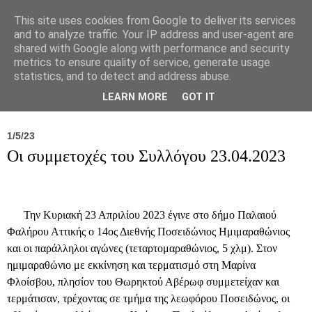
This site uses cookies from Google to deliver its services
and to analyze traffic. Your IP address and user-agent are
shared with Google along with performance and security
metrics to ensure quality of service, generate usage
statistics, and to detect and address abuse.
Νέα
Σύλλογος
Ιπποκράτειος
Γεντίκι 
LEARN MORE
GOT IT
1/5/23
Οι συμμετοχές του Συλλόγου 23.04.2023
Την Κυριακή 23 Απριλίου 2023 έγινε στο δήμο Παλαιού
Φαλήρου Αττικής ο 14ος Διεθνής Ποσειδώνιος Ημιμαραθώνιος
και οι παράλληλοι αγώνες (τεταρτομαραθώνιος, 5 χλμ). Στον
ημιμαραθώνιο με εκκίνηση και τερματισμό στη Μαρίνα
Φλοίσβου, πλησίον του Θωρηκτού Αβέρωφ συμμετείχαν και
τερμάτισαν, τρέχοντας σε τμήμα της λεωφόρου Ποσειδώνος, οι