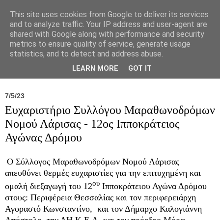
This site uses cookies from Google to deliver its services
and to analyze traffic. Your IP address and user-agent are
shared with Google along with performance and security
metrics to ensure quality of service, generate usage
statistics, and to detect and address abuse.
Νέα
Σύλλογος
Ιπποκράτειος
Γεντίκι 
LEARN MORE
GOT IT
7/5/23
Ευχαριστήριο Συλλόγου Μαραθωνοδρόμων
Νομού Λάρισας - 12ος Ιπποκράτειος
Αγώνας Δρόμου
Ο Σύλλογος Μαραθωνοδρόμων Νομού Λάρισας
απευθύνει θερμές ευχαριστίες για την επιτυχημένη και
ου
ομαλή διεξαγωγή του 12
Ιπποκράτειου Αγώνα Δρόμου
στους: Περιφέρεια Θεσσαλίας και τον περιφερειάρχη
Αγοραστό Κωνσταντίνο,
και τον Δήμαρχο Καλογιάννη
Απόστολο, την ΔΗ.Κ.Ε.Λ. και τον πρόεδρο Μόρα