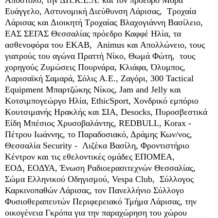
Ευάγγελο
, Αστυνομική Διεύθυνση Λάρισας, Τροχαία
Λάρισας και Διοικητή Τροχαίας Βλαχογιάννη Βασίλειο,
ΕΑΣ ΣΕΓΑΣ Θεσσαλίας πρόεδρο Καφφέ Ηλία, τα
ασθενοφόρα του ΕΚΑΒ,
Animus
και Απολλώνειο, τους
γιατρούς του αγώνα Πραττή Νίκο, Θωμά Φώτη, τους
χορηγούς
Ζυμώσεις Πουρνάρα,
Κλιάφα,
Όλυμπος,
Λαρισαϊκή Σαμαρά, Σόλις Α.Ε., Ζαγόρι, 300 Tactical
Equipment Μπαρτζώκης
Νίκος
,
Jam and Jelly
και
Κοτσιμπογεώργο
Ηλία
,
EthicSport,
Χονδρικό εμπόριο
Κουτσιμανής Ηρακλής και ΣΙΑ, Desocks,
Πυροσβεστικά
Είδη Μπέσιος Χρυσοβαλάντης, REDBULL,
Korax -
Πέτρου
Ιωάννης
, το Παραδοσιακό, Δράμης Κων/νος,
Θεσσαλία
Security - Λιζέκα
Βασίλη
, Φροντιστήριο
Κέντρον και τις εθελοντικές ομάδες ΕΠΟΜΕΑ,
ΕΟΔ,
ΕΟΔΥΑ,
Ένωση Ραδιοερασιτεχνών Θεσσαλίας,
Σώμα Ελληνικού Οδηγισμού,
Vespa Club
, Σύλλογος
Καρκινοπαθών Λάρισας, τον Πανελλήνιο Σύλλογο
Φυσιοθεραπευτών Περιφερειακό Τμήμα Λάρισας, την
οικογένεια Γκρόπα για την παραχώρηση του χώρου