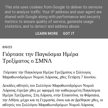
This site uses cookies from Google to deliver its services
and to analyze traffic. Your IP address and user-agent are
shared with Google along with performance and security
metrics to ensure quality of service, generate usage
statistics, and to detect and address abuse.
Νέα
Σύλλογος
Ιπποκράτειος
Γεντίκι 
LEARN MORE
GOT IT
8/6/23
Γιόρτασε την Παγκόσμια Ημέρα
Τρεξίματος ο ΣΜΝΛ
Γιόρτασε την Παγκόσμια Ημέρα Τρεξίματος ο Σύλλογος
Μαραθωνοδρόμων Νομού Λάρισας, χθες Τετάρτη 7 Ιουνίου.
Δεκάδες αθλητές του Συλλόγου Μαραθωνοδρόμων Νομού
Λάρισας έτρεξαν χθες με αφορμή την καθιερωμένη Παγκόσμια
Ημέρα Τρεξίματος. Στη Λάρισα, στην Ελασσόνα, τα Φάρσαλα,
την Αθήνα, μέχρι και τη Γερμανία, όπου και αν βρέθηκαν χθες, οι
αθλητές του Συλλόγου Μαραθωνοδρόμων Νομού Λάρισας