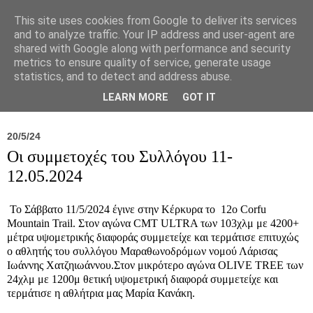
This site uses cookies from Google to deliver its services
and to analyze traffic. Your IP address and user-agent are
shared with Google along with performance and security
metrics to ensure quality of service, generate usage
statistics, and to detect and address abuse.
Νέα
Σύλλογος
Ιπποκράτειος
Γεντίκι 
LEARN MORE
GOT IT
20/5/24
Οι συμμετοχές του Συλλόγου 11-
12.05.2024
To Σάββατο 11/5/2024 έγινε στην Κέρκυρα το 12ο Corfu
Mountain Trail. Στον αγώνα CMT ULTRA των 103χλμ με 4200+
μέτρα υψομετρικής διαφοράς συμμετείχε και τερμάτισε επιτυχώς
ο αθλητής του συλλόγου Μαραθωνοδρόμων νομού Λάρισας
Ιωάννης Χατζηιωάννου.Στον μικρότερο αγώνα OLIVE TREE των
24χλμ με 1200μ θετική υψομετρική διαφορά συμμετείχε και
τερμάτισε η αθλήτρια μας Μαρία Κανάκη.