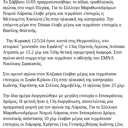
Το Σάββατο 11/05 πραγματοποιήθηκε το trifast, τριαθλητικός
αγώνας στο νομό Πιερίας. Για το Σύλλογο Μαραθωνοδρόμων
Νομού Λάρισας έλαβε μέρος και τερμάτισε επιτυχώς η
Μελπομένη Χασιώτη (3η στην ηλικιακή της κατηγορία). Την
επόμενη μέρα στο Triman έλαβε μέρος και τερμάτισε επιτυχώς ο
Βασίλης Φαλτσής.
Την Κυριακή 12/5/24 έγινε κοντά στις Θερμοπύλες, στο
ιστορικό "μονοπάτι του Εφιάλτη" ο 13ος Ορεινός Αγώνας Ανόπαια
Ατραπός με 15.2 χλμ και 510μ θετική υψομετρική διαφορά. Στον
αγώνα αυτό συμμετείχε και τερμάτισε ο αθλητής του ΣΜΝΛ
Νικόλαος Σφακιανός.
Στο ορεινό αγώνα στον Κόζιακα έλαβαν μέρος και τερμάτισαν
επιτυχώς οι Σοφία Κρίκου (1η στην ηλικιακή της κατηγορία)
Ιωάννης Ταμπόσης και Στέλιος Δημοβέλης. Ο αγώνας ήταν 25 χλμ.
Την ίδια ημέρα διοργανώθηκε με μεγάλη επιτυχία ο Ιπποκράτειος
Δρόμος. Η φετινή ήταν η 13η διοργάνωση, αποτελώντας μια
πραγματική γιορτή για τον αγώνα της Λάρισας. Για το Σύλλογο
Μαραθωνοδρόμων Νομού Λάρισας στον Ιπποκράτειο Δρόμο,
συνολικής απόστασης 10 χλμ έλαβαν μέρος και τερμάτισαν
επιτυχώς οι Λάμαρης Χρήστος (1ος Γενικής),Βόγιας Ιωάννης (2ος