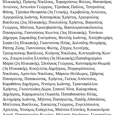
Ηλικιακής), Πρίφτης Νικόλαος, Χαραχούσιος Φώτιος, Θανασάρας
Αντώνιος, Αντωνίου Γεώργιος, Τζανάκας Παύλος, Τσιτρούλης
Φάνης, Τζανάκα Θεοφανία (3η Γενικής), Ακριβούλης Αντώνιος,
Αργυρούλης Ιωάννης, Κατσαμάκας Χρήστος, Αργυρούλης
Βασίλειος (2ος Ηλικιακής), Πουλούλης Χρήστος, Βαγιούλης
Γεώργιος, Μπέσιος Χρυσοβαλάντης, Βασιλογιαννακόπουλος
Παναγιώτης, Γιαννούσιος Κων/νος (3ος Ηλικιακής), Τσινίκου
Δήμητρα, Σαμακίδης Ευστράτιος, Φυτιλής Ιωάννης, Χατζηθεοχάρη
Σοφία (1η Ηλικιακής), Γκαντούνας Ηλίας, Δολούδης Θεοχάρης,
Ράπτης Ζώης, Γιαννούσιος Φώτης, Ζήτρος Λευτέρης,
Τρουμπούκης Βασίλειος, Κούρτης Νικόλαος, Κοντογιάννης Κων/
νος, Ζουμπελούλη Ελπινίκη (3η Ηλικιακής),Παπαδημητρίου
Μαρία (2η Ηλικιακής), Σδούγκας Γεώργιος, Κατσιαρίμπα Θωμαή
(3η Ηλικιακής), Κουζελέας Δημήτριος, Πορφυρόπουλος
Νικόλαος, Αρσενίου Νικόλαος, Μάρκου Θεόδωρος, Σβάρνας
Παναγιώτης, Παπακώστας, Χρήστος, Γκέκας Απόστολος,
Καραθάνος Δημήτριος, Ντούμος Ιωάννης, Τριανταφύλλου
Χρήστος, Γκουντιλάκη Δώρα, Σπανού Νίνα, Καλαμπάκας
Δημήτριος, Καραμανώλη Ουρανία, Παπαθανασίου Ηλίας,
Δελημάρης Ιωάννης, Μήτσιος Παναγιώτης, Παιδής Αθανάσιος,
Μπέλτσιος Βασίλειος, Χασιώτης Γεώργιος, Ζυγελόπουλος
Αχιλλέας, Ντούμος Ευάγγελος, Μπέσσα Ελπινίκη, Κουκουτίμπα
Αρετή, Παπαστεργίου Κων/νος, Μελανός Δημήτριος, Γεροπούλου