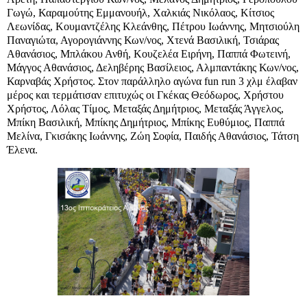
Γωγώ, Καραμούτης Εμμανουήλ, Χαλκιάς Νικόλαος, Κίτσιος
Λεωνίδας, Κουμαντζέλης Κλεάνθης, Πέτρου Ιωάννης, Μητσιούλη
Παναγιώτα, Αγορογιάννης Κων/νος, Χτενά Βασιλική, Τσιάρας
Αθανάσιος, Μπλάκου Ανθή, Κουζελέα Ειρήνη, Παππά Φωτεινή,
Μάγγος Αθανάσιος, Δεληβέρης Βασίλειος, Αλμπαντάκης Κων/νος,
Καρναβάς Χρήστος. Στον παράλληλο αγώνα fun run 3 χλμ έλαβαν
μέρος και τερμάτισαν επιτυχώς οι Γκέκας Θεόδωρος, Χρήστου
Χρήστος, Λόλας Τίμος, Μεταξάς Δημήτριος, Μεταξάς Άγγελος,
Μπίκη Βασιλική, Μπίκης Δημήτριος, Μπίκης Ευθύμιος, Παππά
Μελίνα, Γκισάκης Ιωάννης, Ζώη Σοφία, Παιδής Αθανάσιος, Τάτση
Έλενα.