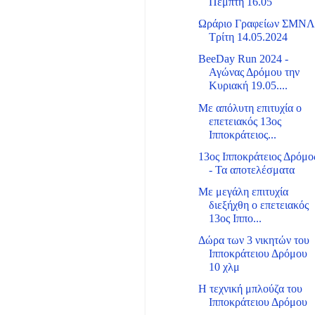
Πέμπτη 16.05
Ωράριο Γραφείων ΣΜΝ
Τρίτη 14.05.2024
BeeDay Run 2024 -
Αγώνας Δρόμου την
Κυριακή 19.05....
Με απόλυτη επιτυχία ο
επετειακός 13ος
Ιπποκράτειος...
13ος Ιπποκράτειος Δρόμο
- Τα αποτελέσματα
Με μεγάλη επιτυχία
διεξήχθη ο επετειακός
13ος Ιππο...
Δώρα των 3 νικητών του
Ιπποκράτειου Δρόμου
10 χλμ
Η τεχνική μπλούζα του
Ιπποκράτειου Δρόμου