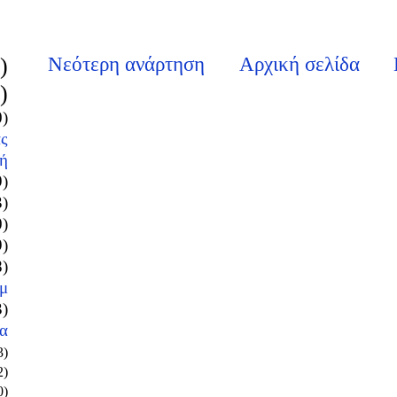
)
Νεότερη ανάρτηση
Αρχική σελίδα
)
0)
ς
ή
9)
3)
0)
9)
8)
μ
3)
α
3)
2)
0)