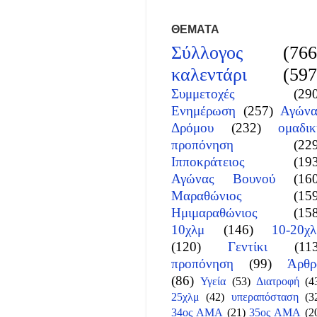
ΘΕΜΑΤΑ
Σύλλογος
(766
καλεντάρι
(597
Συμμετοχές
(29
Ενημέρωση
(257)
Αγώνα
Δρόμου
(232)
ομαδικ
προπόνηση
(22
Ιπποκράτειος
(19
Αγώνας Βουνού
(16
Μαραθώνιος
(15
Ημιμαραθώνιος
(15
10χλμ
(146)
10-20χλ
(120)
Γεντίκι
(11
προπόνηση
(99)
Άρθρ
(86)
Υγεία
(53)
Διατροφή
(4
25χλμ
(42)
υπεραπόσταση
(3
34ος ΑΜΑ
(21)
35ος ΑΜΑ
(2