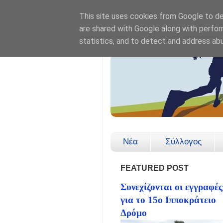
This site uses cookies from Google to del
are shared with Google along with perfor
statistics, and to detect and address ab
Νέα
Σύλλογος
FEATURED POST
Συνεχίζονται οι εγγραφές
για το 15ο Ιπποκράτειο
Δρόμο