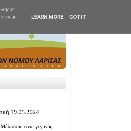
r-agent
LEARN MORE
GOT IT
te usage
ακή 19.05.2024
Μέλισσας είναι γεγονός!