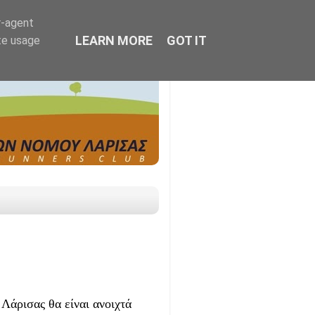
r-agent
LEARN MORE
GOT IT
te usage
άρισας θα είναι ανοιχτά