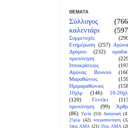
ΘΕΜΑΤΑ
Σύλλογος
(766
καλεντάρι
(597
Συμμετοχές
(29
Ενημέρωση
(257)
Αγώνα
Δρόμου
(232)
ομαδικ
προπόνηση
(22
Ιπποκράτειος
(19
Αγώνας Βουνού
(16
Μαραθώνιος
(15
Ημιμαραθώνιος
(15
10χλμ
(146)
10-20χλ
(120)
Γεντίκι
(11
προπόνηση
(99)
Άρθρ
(86)
Υγεία
(53)
Διατροφή
(4
25χλμ
(42)
υπεραπόσταση
(3
34ος ΑΜΑ
(21)
35ος ΑΜΑ
(2