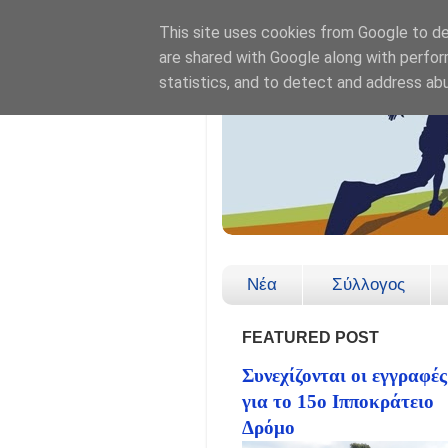
This site uses cookies from Google to del
are shared with Google along with perfor
statistics, and to detect and address ab
Νέα
Σύλλογος
FEATURED POST
Συνεχίζονται οι εγγραφές
για το 15ο Ιπποκράτειο
Δρόμο