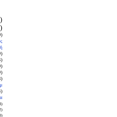
)
)
0)
ς
ή
9)
3)
0)
9)
8)
μ
3)
α
3)
2)
0)