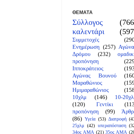
ΘΕΜΑΤΑ
Σύλλογος
(766
καλεντάρι
(597
Συμμετοχές
(29
Ενημέρωση
(257)
Αγώνα
Δρόμου
(232)
ομαδικ
προπόνηση
(22
Ιπποκράτειος
(19
Αγώνας Βουνού
(16
Μαραθώνιος
(15
Ημιμαραθώνιος
(15
10χλμ
(146)
10-20χλ
(120)
Γεντίκι
(11
προπόνηση
(99)
Άρθρ
(86)
Υγεία
(53)
Διατροφή
(4
25χλμ
(42)
υπεραπόσταση
(3
34ος ΑΜΑ
(21)
35ος ΑΜΑ
(2