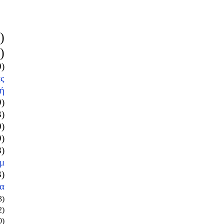
)
)
0)
ς
ή
9)
3)
0)
9)
8)
μ
3)
α
3)
2)
0)