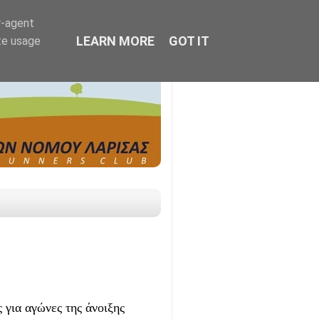
r-agent
LEARN MORE
GOT IT
te usage
 για αγώνες της άνοιξης