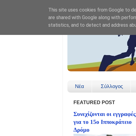
This site uses cookies from Google to del
are shared with Google along with perfor
statistics, and to detect and address ab
Νέα
Σύλλογος
FEATURED POST
Συνεχίζονται οι εγγραφές
για το 15ο Ιπποκράτειο
Δρόμο