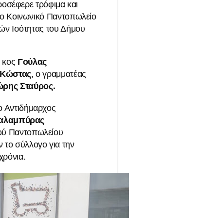
σέφερε τρόφιμα και
στο Κοινωνικό Παντοπωλείο
κών Ισότητας του Δήμου
υ κος
Γούλας
 Κώστας
, ο γραμματέας
ώρης Σταύρος.
ο Αντιδήμαρχος
αλαμπύρας
ού Παντοπωλείου
ν το σύλλογο για την
χρόνια.