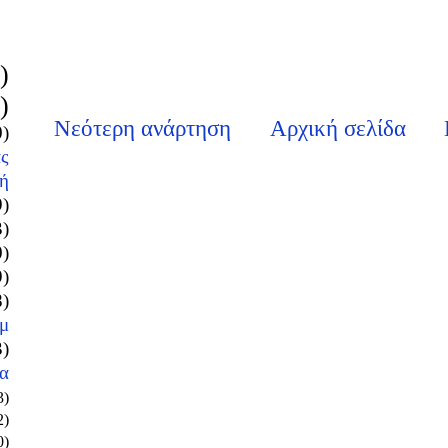
)
)
Νεότερη ανάρτηση
Αρχική σελίδα
0)
ς
ή
9)
3)
0)
9)
8)
μ
3)
α
3)
2)
0)