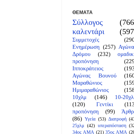
ΘΕΜΑΤΑ
Σύλλογος
(766
καλεντάρι
(597
Συμμετοχές
(29
Ενημέρωση
(257)
Αγώνα
Δρόμου
(232)
ομαδικ
προπόνηση
(22
Ιπποκράτειος
(19
Αγώνας Βουνού
(16
Μαραθώνιος
(15
Ημιμαραθώνιος
(15
10χλμ
(146)
10-20χλ
(120)
Γεντίκι
(11
προπόνηση
(99)
Άρθρ
(86)
Υγεία
(53)
Διατροφή
(4
25χλμ
(42)
υπεραπόσταση
(3
34ος ΑΜΑ
(21)
35ος ΑΜΑ
(2