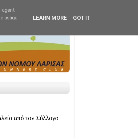
r-agent
LEARN MORE
GOT IT
te usage
λείο από τον Σύλλογο