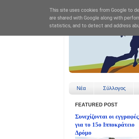
This site uses cookies from Google to del
are shared with Google along with perfor
statistics, and to detect and address ab
Νέα
Σύλλογος
FEATURED POST
Συνεχίζονται οι εγγραφές
για το 15ο Ιπποκράτειο
Δρόμο