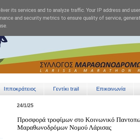
iver its services and to analyze traffic. Your IP address and use
mance and security metrics to ensure quality of service, genera
use.
Ιπποκράτειος
Γεντίκι trail
Επικοινωνία
24/1/25
Προσφορά τροφίμων στο Κοινωνικό Παντοπω
Μαραθωνοδρόμων Νομού Λάρισας