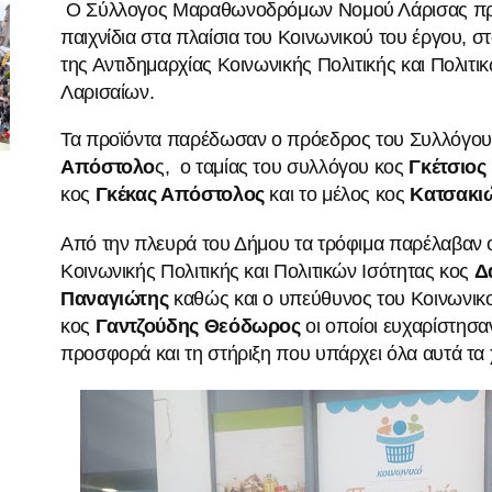
Ο Σύλλογος Μαραθωνοδρόμων Νομού Λάρισας προ
παιχνίδια στα πλαίσια του Κοινωνικού του έργου, 
της Αντιδημαρχίας Κοινωνικής Πολιτικής και Πολιτι
Λαρισαίων.
Τα προϊόντα παρέδωσαν ο πρόεδρος του Συλλόγο
Απόστολο
ς,
ο ταμίας του συλλόγου κος
Γκέτσιος
κος
Γκέκας Απόστολος
και το μέλος κος
Κατσακι
Από την πλευρά του Δήμου τα τρόφιμα παρέλαβαν 
Κοινωνικής Πολιτικής και Πολιτικών Ισότητας κος
Δ
Παναγιώτης
καθώς και ο υπεύθυνος του Κοινωνικ
κος
Γαντζούδης Θεόδωρος
οι οποίοι ευχαρίστησα
προσφορά και τη στήριξη που υπάρχει όλα αυτά τα 