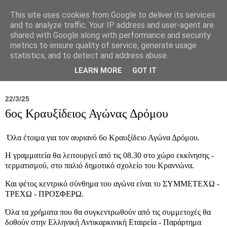
This site uses cookies from Google to deliver its services
and to analyze traffic. Your IP address and user-agent are
shared with Google along with performance and security
metrics to ensure quality of service, generate usage
statistics, and to detect and address abuse.
Νέα
Σύλλογος
Ιπποκράτειος
Γεντίκι 
LEARN MORE
GOT IT
22/3/25
6ος Κραυξίδειος Αγώνας Δρόμου
Όλα έτοιμα για τον αυριανό 6ο Κραυξίδειο Αγώνα Δρόμου.
Η γραμματεία θα λειτουργεί από τις 08.30 στο χώρο εκκίνησης -
τερματισμού, στο παλιό δημοτικό σχολείο του Κραννώνα.
Και φέτος κεντρικό σύνθημα του αγώνα είναι το ΣΥΜΜΕΤΕΧΩ -
ΤΡΕΧΩ - ΠΡΟΣΦΕΡΩ.
Όλα τα χρήματα που θα συγκεντρωθούν από τις συμμετοχές θα
δοθούν στην Ελληνική Αντικαρκινική Εταιρεία - Παράρτημα