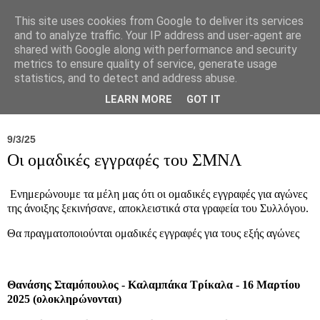
This site uses cookies from Google to deliver its services
and to analyze traffic. Your IP address and user-agent are
shared with Google along with performance and security
metrics to ensure quality of service, generate usage
statistics, and to detect and address abuse.
Νέα
Σύλλογος
Ιπποκράτειος
Γεντίκι 
LEARN MORE
GOT IT
9/3/25
Οι ομαδικές εγγραφές του ΣΜΝΛ
Ενημερώνουμε τα μέλη μας ότι οι ομαδικές εγγραφές για αγώνες
της άνοιξης ξεκινήσανε, αποκλειστικά στα γραφεία του Συλλόγου.
Θα πραγματοποιούνται ομαδικές εγγραφές για τους εξής αγώνες
Θανάσης Σταμόπουλος - Καλαμπάκα Τρίκαλα - 16 Μαρτίου
2025 (ολοκληρώνονται)