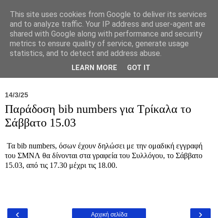
This site uses cookies from Google to deliver its services
and to analyze traffic. Your IP address and user-agent are
shared with Google along with performance and security
metrics to ensure quality of service, generate usage
statistics, and to detect and address abuse.
Νέα
Σύλλογος
Ιπποκράτειος
Γεντίκι 
LEARN MORE
GOT IT
14/3/25
Παράδοση bib numbers για Τρίκαλα το
Σάββατο 15.03
Τα bib numbers, όσων έχουν δηλώσει με την ομαδική εγγραφή
του ΣΜΝΛ θα δίνονται στα γραφεία του Συλλόγου, το Σάββατο
15.03, από τις 17.30 μέχρι τις 18.00.
‹
›
Αρχική σελίδα