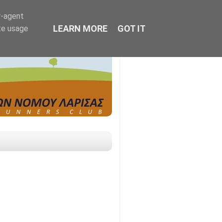
r-agent
LEARN MORE
GOT IT
te usage