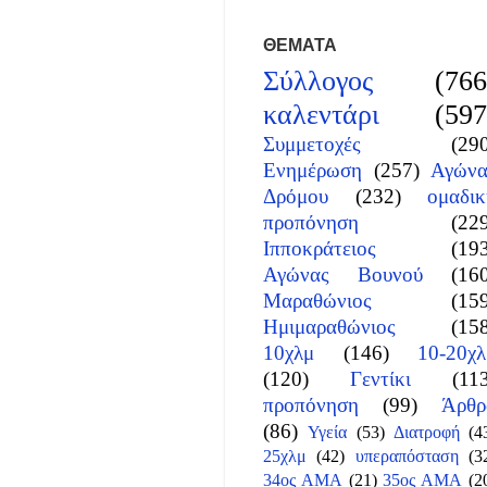
ΘΕΜΑΤΑ
Σύλλογος
(766
καλεντάρι
(597
Συμμετοχές
(29
Ενημέρωση
(257)
Αγώνα
Δρόμου
(232)
ομαδικ
προπόνηση
(22
Ιπποκράτειος
(19
Αγώνας Βουνού
(16
Μαραθώνιος
(15
Ημιμαραθώνιος
(15
10χλμ
(146)
10-20χλ
(120)
Γεντίκι
(11
προπόνηση
(99)
Άρθρ
(86)
Υγεία
(53)
Διατροφή
(4
25χλμ
(42)
υπεραπόσταση
(3
34ος ΑΜΑ
(21)
35ος ΑΜΑ
(2