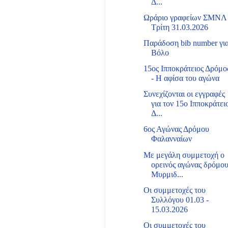
Δ...
Ωράριο γραφείων ΣΜΝΛ
Τρίτη 31.03.2026
Παράδοση bib number γι
Βόλο
15ος Ιπποκράτειος Δρόμο
- Η αφίσα του αγώνα
Συνεχίζονται οι εγγραφές
για τον 15ο Ιπποκράτει
Δ...
6ος Αγώνας Δρόμου
Φαλανναίων
Με μεγάλη συμμετοχή ο
ορεινός αγώνας δρόμο
Μυρμιδ...
Οι συμμετοχές του
Συλλόγου 01.03 -
15.03.2026
Οι συμμετοχές του