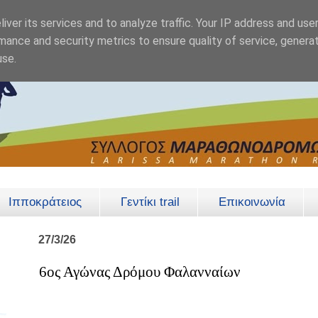
iver its services and to analyze traffic. Your IP address and use
mance and security metrics to ensure quality of service, genera
use.
Ιπποκράτειος
Γεντίκι trail
Επικοινωνία
27/3/26
6ος Αγώνας Δρόμου Φαλανναίων