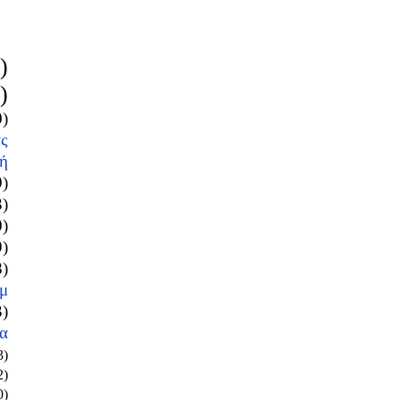
)
)
0)
ς
ή
9)
3)
0)
9)
8)
μ
3)
α
3)
2)
0)