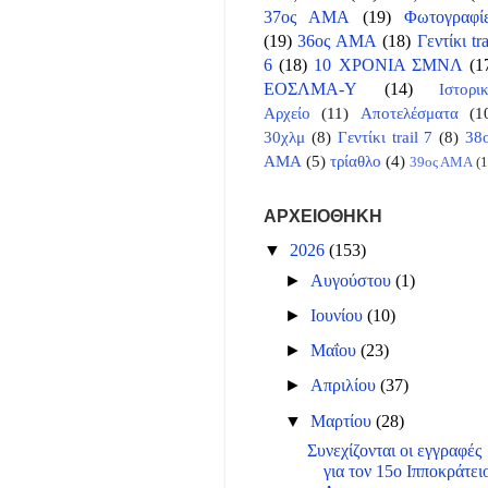
37ος ΑΜΑ
(19)
Φωτογραφί
(19)
36ος ΑΜΑ
(18)
Γεντίκι tra
6
(18)
10 ΧΡΟΝΙΑ ΣΜΝΛ
(1
ΕΟΣΛΜΑ-Υ
(14)
Ιστορι
Αρχείο
(11)
Αποτελέσματα
(1
30χλμ
(8)
Γεντίκι trail 7
(8)
38
ΑΜΑ
(5)
τρίαθλο
(4)
39ος ΑΜΑ
(1
ΑΡΧΕΙΟΘΗΚΗ
▼
2026
(153)
►
Αυγούστου
(1)
►
Ιουνίου
(10)
►
Μαΐου
(23)
►
Απριλίου
(37)
▼
Μαρτίου
(28)
Συνεχίζονται οι εγγραφές
για τον 15ο Ιπποκράτει