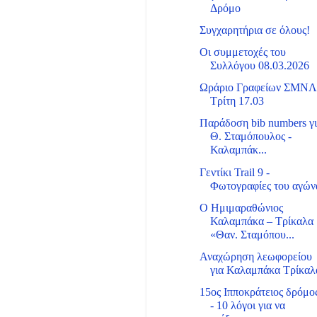
Δρόμο
Συγχαρητήρια σε όλους!
Οι συμμετοχές του
Συλλόγου 08.03.2026
Ωράριο Γραφείων ΣΜΝ
Τρίτη 17.03
Παράδοση bib numbers γ
Θ. Σταμόπουλος -
Καλαμπάκ...
Γεντίκι Trail 9 -
Φωτογραφίες του αγών
Ο Ημιμαραθώνιος
Καλαμπάκα – Τρίκαλα
«Θαν. Σταμόπου...
Αναχώρηση λεωφορείου
για Καλαμπάκα Τρίκαλ
15ος Ιπποκράτειος δρόμο
- 10 λόγοι για να