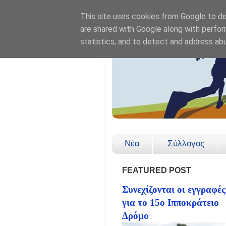
This site uses cookies from Google to del
are shared with Google along with perfor
statistics, and to detect and address ab
Νέα
Σύλλογος
FEATURED POST
Συνεχίζονται οι εγγραφές
για το 15ο Ιπποκράτειο
Δρόμο