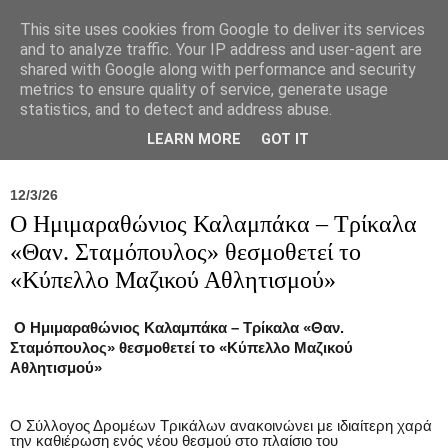
This site uses cookies from Google to deliver its services
and to analyze traffic. Your IP address and user-agent are
shared with Google along with performance and security
metrics to ensure quality of service, generate usage
statistics, and to detect and address abuse.
Νέα
Σύλλογος
Ιπποκράτειος
Γεντίκι 
LEARN MORE
GOT IT
12/3/26
Ο Ημιμαραθώνιος Καλαμπάκα – Τρίκαλα
«Θαν. Σταμόπουλος» θεσμοθετεί το
«Κύπελλο Μαζικού Αθλητισμού»
Ο Ημιμαραθώνιος Καλαμπάκα – Τρίκαλα «Θαν.
Σταμόπουλος» θεσμοθετεί το «Κύπελλο Μαζικού
Αθλητισμού»
Ο Σύλλογος Δρομέων Τρικάλων ανακοινώνει με ιδιαίτερη χαρά
την καθιέρωση ενός νέου θεσμού στο πλαίσιο του