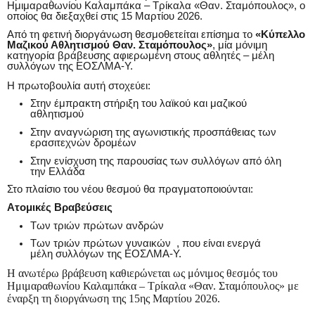
Ημιμαραθωνίου Καλαμπάκα – Τρίκαλα «Θαν. Σταμόπουλος», ο
οποίος θα διεξαχθεί στις 15 Μαρτίου 2026.
Από τη φετινή διοργάνωση θεσμοθετείται επίσημα το
«Κύπελλο
Μαζικού Αθλητισμού Θαν. Σταμόπουλος»
, μία μόνιμη
κατηγορία βράβευσης αφιερωμένη στους αθλητές – μέλη
συλλόγων της ΕΟΣΛΜΑ-Υ.
Η πρωτοβουλία αυτή στοχεύει:
Στην έμπρακτη στήριξη του λαϊκού και μαζικού
αθλητισμού
Στην αναγνώριση της αγωνιστικής προσπάθειας των
ερασιτεχνών δρομέων
Στην ενίσχυση της παρουσίας των συλλόγων από όλη
την Ελλάδα
Στο πλαίσιο του νέου θεσμού θα πραγματοποιούνται:
Ατομικές Βραβεύσεις
Των τριών πρώτων ανδρών
Των τριών πρώτων γυναικών ,
που είναι ενεργά
μέλη συλλόγων της ΕΟΣΛΜΑ-Υ.
Η ανωτέρω βράβευση καθιερώνεται ως μόνιμος θεσμός του
Ημιμαραθωνίου Καλαμπάκα – Τρίκαλα «Θαν.
Σταμόπουλος» με
έναρξη τη διοργάνωση της 15ης Μαρτίου 2026.