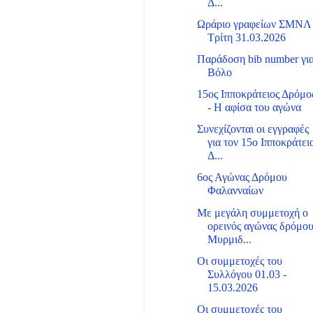
Δ...
Ωράριο γραφείων ΣΜΝΛ
Τρίτη 31.03.2026
Παράδοση bib number γι
Βόλο
15ος Ιπποκράτειος Δρόμο
- Η αφίσα του αγώνα
Συνεχίζονται οι εγγραφές
για τον 15ο Ιπποκράτει
Δ...
6ος Αγώνας Δρόμου
Φαλανναίων
Με μεγάλη συμμετοχή ο
ορεινός αγώνας δρόμο
Μυρμιδ...
Οι συμμετοχές του
Συλλόγου 01.03 -
15.03.2026
Οι συμμετοχές του