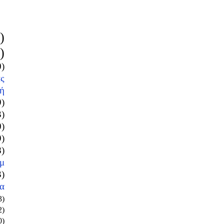
)
)
0)
ς
ή
9)
3)
0)
9)
8)
μ
3)
α
3)
2)
0)