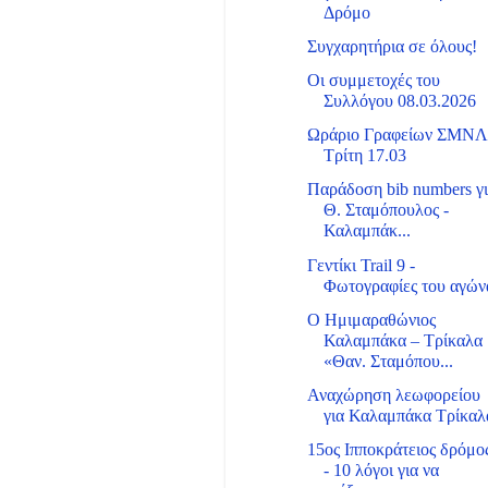
Δρόμο
Συγχαρητήρια σε όλους!
Οι συμμετοχές του
Συλλόγου 08.03.2026
Ωράριο Γραφείων ΣΜΝ
Τρίτη 17.03
Παράδοση bib numbers γ
Θ. Σταμόπουλος -
Καλαμπάκ...
Γεντίκι Trail 9 -
Φωτογραφίες του αγών
Ο Ημιμαραθώνιος
Καλαμπάκα – Τρίκαλα
«Θαν. Σταμόπου...
Αναχώρηση λεωφορείου
για Καλαμπάκα Τρίκαλ
15ος Ιπποκράτειος δρόμο
- 10 λόγοι για να