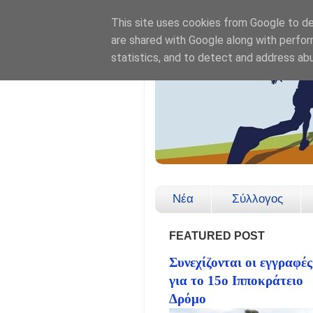
This site uses cookies from Google to del
are shared with Google along with perfor
statistics, and to detect and address ab
Νέα
Σύλλογος
FEATURED POST
Συνεχίζονται οι εγγραφές
για το 15ο Ιπποκράτειο
Δρόμο