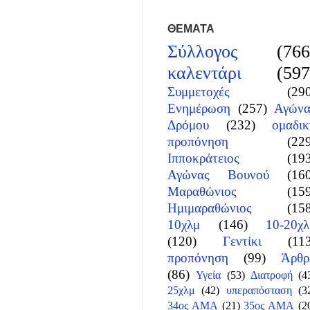
ΘΕΜΑΤΑ
Σύλλογος
(766
καλεντάρι
(597
Συμμετοχές
(29
Ενημέρωση
(257)
Αγώνα
Δρόμου
(232)
ομαδικ
προπόνηση
(22
Ιπποκράτειος
(19
Αγώνας Βουνού
(16
Μαραθώνιος
(15
Ημιμαραθώνιος
(15
10χλμ
(146)
10-20χλ
(120)
Γεντίκι
(11
προπόνηση
(99)
Άρθρ
(86)
Υγεία
(53)
Διατροφή
(4
25χλμ
(42)
υπεραπόσταση
(3
34ος ΑΜΑ
(21)
35ος ΑΜΑ
(2