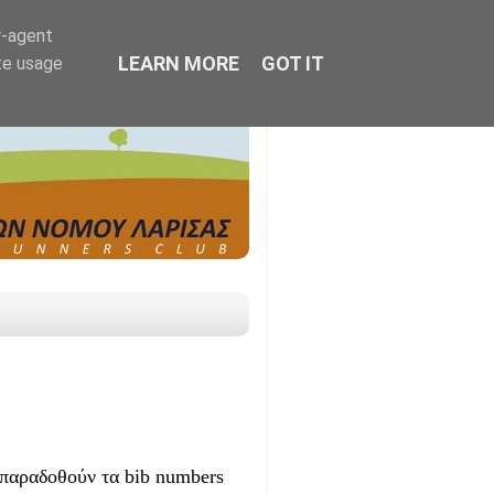
r-agent
LEARN MORE
GOT IT
te usage
α παραδοθούν τα bib numbers