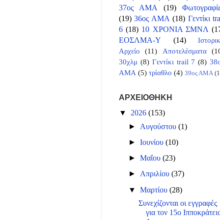
37ος ΑΜΑ
(19)
Φωτογραφί
(19)
36ος ΑΜΑ
(18)
Γεντίκι tra
6
(18)
10 ΧΡΟΝΙΑ ΣΜΝΛ
(1
ΕΟΣΛΜΑ-Υ
(14)
Ιστορι
Αρχείο
(11)
Αποτελέσματα
(1
30χλμ
(8)
Γεντίκι trail 7
(8)
38
ΑΜΑ
(5)
τρίαθλο
(4)
39ος ΑΜΑ
(1
ΑΡΧΕΙΟΘΗΚΗ
▼
2026
(153)
►
Αυγούστου
(1)
►
Ιουνίου
(10)
►
Μαΐου
(23)
►
Απριλίου
(37)
▼
Μαρτίου
(28)
Συνεχίζονται οι εγγραφές
για τον 15ο Ιπποκράτει