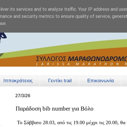
iver its services and to analyze traffic. Your IP address and use
mance and security metrics to ensure quality of service, genera
use.
Ιπποκράτειος
Γεντίκι trail
Επικοινωνία
27/3/26
Παράδοση bib number για Βόλο
Το Σάββατο 28.03, από τις 19.00 μέχρι τις 20.00, θ