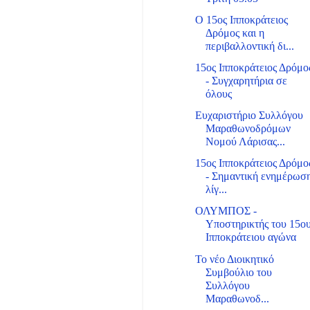
Ο 15ος Ιπποκράτειος
Δρόμος και η
περιβαλλοντική δι...
15ος Ιπποκράτειος Δρόμο
- Συγχαρητήρια σε
όλους
Ευχαριστήριο Συλλόγου
Μαραθωνοδρόμων
Νομού Λάρισας...
15ος Ιπποκράτειος Δρόμο
- Σημαντική ενημέρωσ
λίγ...
ΟΛΥΜΠΟΣ -
Υποστηρικτής του 15ο
Ιπποκράτειου αγώνα
Το νέο Διοικητικό
Συμβούλιο του
Συλλόγου
Μαραθωνοδ...