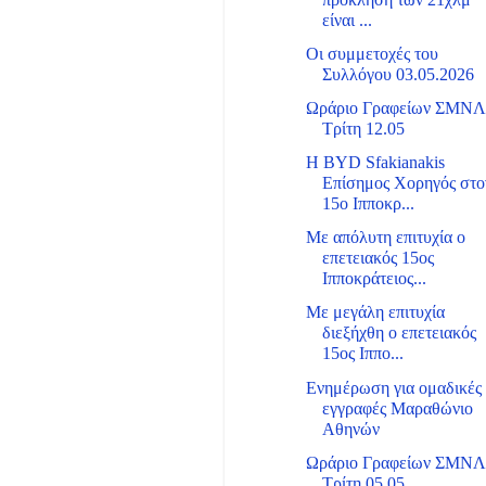
είναι ...
Οι συμμετοχές του
Συλλόγου 03.05.2026
Ωράριο Γραφείων ΣΜΝ
Τρίτη 12.05
Η BYD Sfakianakis
Επίσημος Χορηγός στο
15ο Ιπποκρ...
Με απόλυτη επιτυχία ο
επετειακός 15ος
Ιπποκράτειος...
Με μεγάλη επιτυχία
διεξήχθη ο επετειακός
15ος Ιππο...
Ενημέρωση για ομαδικές
εγγραφές Μαραθώνιο
Αθηνών
Ωράριο Γραφείων ΣΜΝ
Τρίτη 05.05