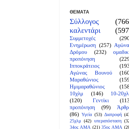
ΘΕΜΑΤΑ
Σύλλογος
(766
καλεντάρι
(597
Συμμετοχές
(29
Ενημέρωση
(257)
Αγώνα
Δρόμου
(232)
ομαδικ
προπόνηση
(22
Ιπποκράτειος
(19
Αγώνας Βουνού
(16
Μαραθώνιος
(15
Ημιμαραθώνιος
(15
10χλμ
(146)
10-20χλ
(120)
Γεντίκι
(11
προπόνηση
(99)
Άρθρ
(86)
Υγεία
(53)
Διατροφή
(4
25χλμ
(42)
υπεραπόσταση
(3
34ος ΑΜΑ
(21)
35ος ΑΜΑ
(2