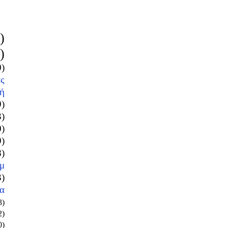
)
)
0)
ς
ή
9)
3)
0)
9)
8)
μ
3)
α
3)
2)
0)