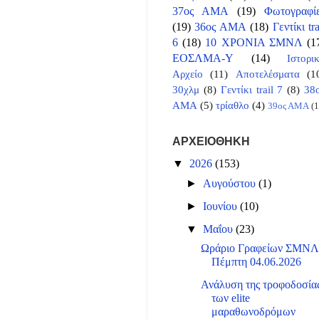
37ος ΑΜΑ
(19)
Φωτογραφί
(19)
36ος ΑΜΑ
(18)
Γεντίκι tra
6
(18)
10 ΧΡΟΝΙΑ ΣΜΝΛ
(1
ΕΟΣΛΜΑ-Υ
(14)
Ιστορι
Αρχείο
(11)
Αποτελέσματα
(1
30χλμ
(8)
Γεντίκι trail 7
(8)
38
ΑΜΑ
(5)
τρίαθλο
(4)
39ος ΑΜΑ
(1
ΑΡΧΕΙΟΘΗΚΗ
▼
2026
(153)
►
Αυγούστου
(1)
►
Ιουνίου
(10)
▼
Μαΐου
(23)
Ωράριο Γραφείων ΣΜΝ
Πέμπτη 04.06.2026
Ανάλυση της τροφοδοσία
των elite
μαραθωνοδρόμων