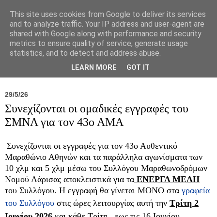
This site uses cookies from Google to deliver its services
and to analyze traffic. Your IP address and user-agent are
shared with Google along with performance and security
metrics to ensure quality of service, generate usage
statistics, and to detect and address abuse.
Νέα
Σύλλογος
Ιπποκράτειος
Γεντίκι 
LEARN MORE
GOT IT
29/5/26
Συνεχίζονται οι ομαδικές εγγραφές του
ΣΜΝΛ για τον 43ο ΑΜΑ
Συνεχίζονται οι εγγραφές για τον 43
ο Αυθεντικό
Μαραθώνιο Αθηνών
και τα παράλληλα αγωνίσματα των
10 χλμ και 5 χλμ μέσω του
Συλλόγου Μαραθωνοδρόμων
Νομού Λάρισας
αποκλειστικά για τα
ΕΝΕΡΓΑ ΜΕΛΗ
του Συλλόγου. Η εγγραφή θα γίνεται
ΜΟΝΟ
στα
γραφεία
του Συλλόγου
στις ώρες λειτουργίας αυτή την
Τρίτη 2
Ιουνίου 2026
και
κάθε Τρίτη, εως τις 16 Ιουνίου