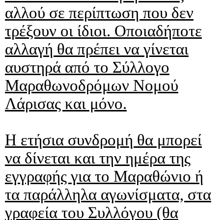
αλλού σε περίπτωση που δεν
τρέξουν οι ίδιοι. Οποιαδήποτε
αλλαγή θα πρέπει να γίνεται
αυστηρά από το Σύλλογο
Μαραθωνοδρόμων Νομού
Λάρισας και μόνο.
Η ετήσια συνδρομή θα μπορεί
να δίνεται και την ημέρα της
εγγραφής για το Μαραθώνιο ή
τα παράλληλα αγωνίσματα, στα
γραφεία του Συλλόγου (θα