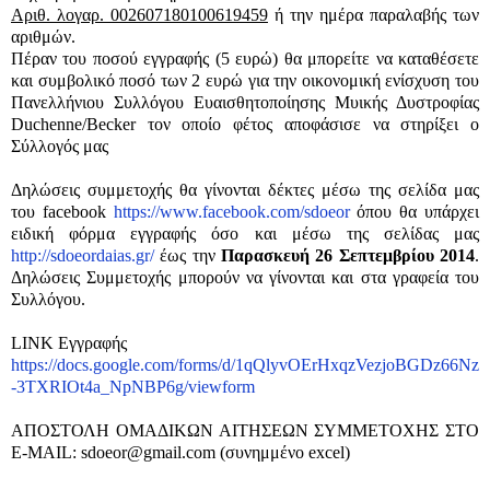
Αριθ. λογαρ. 002607180100619459
ή την ημέρα παραλαβής των
αριθμών.
Πέραν του ποσού εγγραφής (5 ευρώ) θα μπορείτε να καταθέσετε
και συμβολικό ποσό των 2 ευρώ για την οικονομική ενίσχυση του
Πανελλήνιου Συλλόγου Ευαισθητοποίησης Μυικής Δυστροφίας
Duchenne/Becker τον οποίο φέτος αποφάσισε να στηρίξει ο
Σύλλογός μας
Δηλώσεις συμμετοχής θα γίνονται δέκτες μέσω της σελίδα μας
του facebook
https://www.facebook.com/sdoeor
όπου θα υπάρχει
ειδική φόρμα εγγραφής όσο και μέσω της σελίδας
μας
http://sdoeordaias.gr/
έως την
Παρασκευή 26 Σεπτεμβρίου 2014
.
Δηλώσεις Συμμετοχής μπορούν να γίνονται και στα γραφεία του
Συλλόγου.
LINK Εγγραφής
https://docs.google.com/forms/d/1qQlyvOErHxqzVezjoBGDz66Nz
-3TXRIOt4a_NpNBP6g/viewform
ΑΠΟΣΤΟΛΗ ΟΜΑΔΙΚΩΝ ΑΙΤΗΣΕΩΝ ΣΥΜΜΕΤΟΧΗΣ ΣΤΟ
Ε-MAIL: sdoeor@gmail.com (συνημμένο excel)