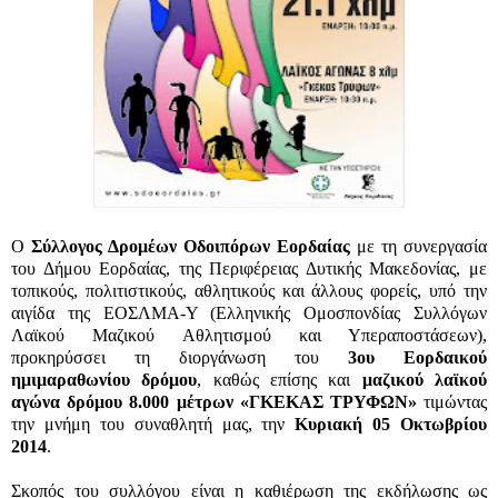
Ο
Σύλλογος Δρομέων Οδοιπόρων Εορδαίας
με τη συνεργασία
του Δήμου Εορδαίας, της Περιφέρειας Δυτικής Μακεδονίας, με
τοπικούς, πολιτιστικούς, αθλητικούς και άλλους φορείς, υπό την
αιγίδα της ΕΟΣΛΜΑ-Υ (Ελληνικής Ομοσπονδίας Συλλόγων
Λαϊκού Μαζικού Αθλητισμού και Υπεραποστάσεων),
προκηρύσσει τη διοργάνωση του
3ου Εορδαικού
ημιμαραθωνίου δρόμου
, καθώς επίσης και
μαζικού λαϊκού
αγώνα δρόμου 8.000 μέτρων «ΓΚΕΚΑΣ ΤΡΥΦΩΝ»
τιμώντας
την μνήμη του συναθλητή μας, την
Κυριακή 05 Οκτωβρίου
2014
.
Σκοπός του συλλόγου είναι η καθιέρωση της εκδήλωσης ως