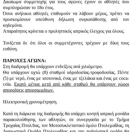
Δικαίωμα συμμετοχής για τους αγώνες έχουν οι αθλητές που
συμπληρώσαν το 18ο έτος.
Όσοι ανήλικοι αθλητές επιθυμούν να λάβουν μέρος, πρέπει να
προσκομίσουν υπεύθυνη δήλωση συγκατάθεσης από τον
κηδεμόνα.
Απαραίτητος κρίνεται ο προληπτικός ιατρικός έλεγχος για όλους.
Τονίζεται δε ότι όλοι οι συμμετέχοντες τρέχουν με δίκη τους
ευθύνη.
ΠΑΡΟΧΕΣ ΑΓΩΝΑ:
Στη διαδρομή θα υπάρχουν ενδείξεις ανά χιλιόμετρο.
Θα υπάρχουν οχτώ (8) σταθμοί υδροδοσίας-τροφοδοσίας. Πέντε
(5) με νερό, ένας με ισοτονικά, ένας με τζελάκια και ένας με coca-
cola.
Εκατό μέτρα μετά από κάθε σταθμό θα υπάρχουν χώροι
απορρίψεις απορριμμάτων.
Ηλεκτρονική χρονομέτρηση.
Κατά τη διάρκεια της διαδρομής θα υπάρχει κινητή ιατρική μονάδα
παρακολούθησης των αθλητών, σε συνεργασία με το Τμήμα
Τροχαίας Πτολ/δας, τον Μοτοσυκλετιστικό όμιλο Πτολεμαΐδας, τη
Διασωστική Ομάδα Πτολεμαΐδας και την ποδηλατική ομάδα θα