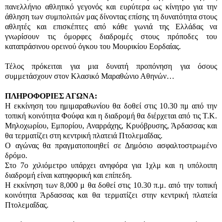
πανελλήνιο αθλητικό γεγονός και ευρύτερα ως κίνητρο για την
άθληση των συμπολιτών μας δίνοντας επίσης τη δυνατότητα στους
αθλητές και επισκέπτες από κάθε γωνιά της Ελλάδας να
γνωρίσουν τις όμορφες διαδρομές στους πρόποδες του
καταπράσινου ορεινού όγκου του Μουρικίου Εορδαίας.
Τέλος πρόκειται για μια δυνατή προπόνηση για όσους
συμμετάσχουν στον Κλασικό Μαραθώνιο Αθηνών…
ΠΛΗΡΟΦΟΡΙΕΣ ΑΓΩΝΑ:
Η εκκίνηση του ημιμαραθωνίου θα δοθεί στις 10.30 πμ από την
τοπική κοινότητα Φούφα και η διαδρομή θα διέρχεται από τις Τ.Κ.
Μηλοχωρίου, Εμπορίου, Αναρράχης, Κρυόβρυσης, Άρδασσας και
θα τερματίζει στη κεντρική πλατειά Πτολεμαΐδας.
Ο αγώνας θα πραγματοποιηθεί σε Δημόσιο ασφαλτοστρωμένο
δρόμο.
Στο 7ο χιλιόμετρο υπάρχει ανηφόρα για 1χλμ και η υπόλοιπη
διαδρομή είναι κατηφορική και επίπεδη.
Η εκκίνηση των 8,000 μ θα δοθεί στις 10.30 π.μ. από την τοπική
κοινότητα Άρδασσας και θα τερματίζει στην κεντρική πλατεία
Πτολεμαΐδας.