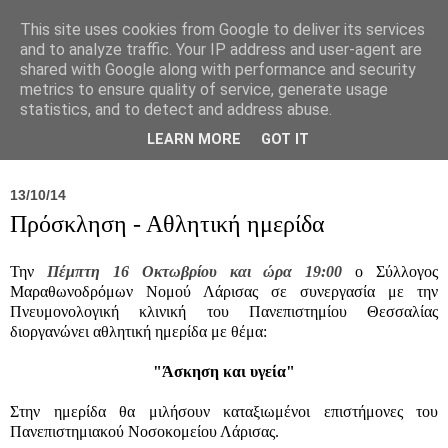
This site uses cookies from Google to deliver its services
and to analyze traffic. Your IP address and user-agent are
shared with Google along with performance and security
metrics to ensure quality of service, generate usage
statistics, and to detect and address abuse.
Νέα
Σύλλογος
Ιπποκράτειος
Γεντίκι 
LEARN MORE
GOT IT
13/10/14
Πρόσκληση - Αθλητική ημερίδα
Την
Πέμπτη 16 Οκτωβρίου και ώρα 19:00
ο Σύλλογος
Μαραθωνοδρόμων Νομού Λάρισας σε συνεργασία με την
Πνευμονολογική κλινική του Πανεπιστημίου Θεσσαλίας
διοργανώνει αθλητική ημερίδα με θέμα:
"Άσκηση και υγεία"
Στην ημερίδα θα μιλήσουν καταξιωμένοι επιστήμονες του
Πανεπιστημιακού Νοσοκομείου Λάρισας.