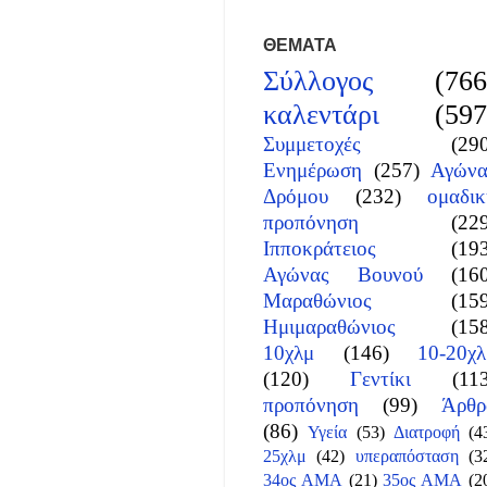
ΘΕΜΑΤΑ
Σύλλογος
(766
καλεντάρι
(597
Συμμετοχές
(29
Ενημέρωση
(257)
Αγώνα
Δρόμου
(232)
ομαδικ
προπόνηση
(22
Ιπποκράτειος
(19
Αγώνας Βουνού
(16
Μαραθώνιος
(15
Ημιμαραθώνιος
(15
10χλμ
(146)
10-20χλ
(120)
Γεντίκι
(11
προπόνηση
(99)
Άρθρ
(86)
Υγεία
(53)
Διατροφή
(4
25χλμ
(42)
υπεραπόσταση
(3
34ος ΑΜΑ
(21)
35ος ΑΜΑ
(2