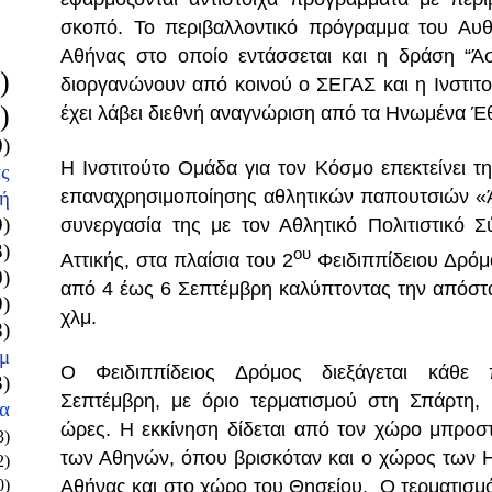
σκοπό. Το περιβαλλοντικό πρόγραμμα του Αυθ
Αθήνας στο οποίο εντάσσεται και η δράση “Άσ
)
διοργανώνουν από κοινού ο ΣΕΓΑΣ και η Ινστιτ
)
έχει λάβει διεθνή αναγνώριση από τα Ηνωμένα Έ
0)
Η Ινστιτούτο Ομάδα για τον Κόσμο επεκτείνει
ς
επαναχρησιμοποίησης αθλητικών παπουτσιών «Ά
ή
9)
συνεργασία της με τον Αθλητικό Πολιτιστικό 
3)
ου
Αττικής, στα πλαίσια του 2
Φειδιππίδειου Δρόμ
0)
από 4 έως 6 Σεπτέμβρη καλύπτοντας την απόστ
9)
χλμ.
8)
μ
Ο Φειδιππίδειος Δρόμος διεξάγεται κάθε
3)
Σεπτέμβρη, με όριο τερματισμού στη Σπάρτη, 
α
ώρες. Η εκκίνηση δίδεται από τον χώρο μπροσ
3)
των Αθηνών, όπου βρισκόταν και ο χώρος των 
2)
0)
Αθήνας και στο χώρο του Θησείου. Ο τερματισμό