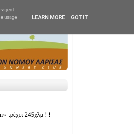
r-agent
LEARN MORE
GOT IT
te usage
n» τρέχει 245χλμ ! !