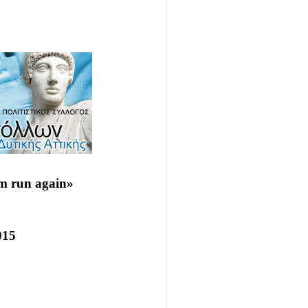
em
run
again
»
015