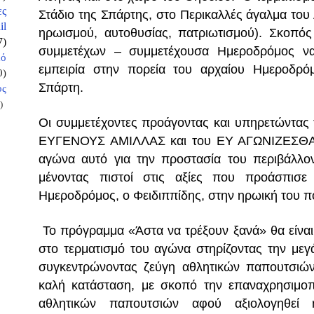
ες
Στάδιο της Σπάρτης, στο Περικαλλές άγαλμα του
il
ηρωισμού, αυτοθυσίας, πατριωτισμού). Σκοπός
7)
συμμετέχων – συμμετέχουσα Ημεροδρόμος να
κό
εμπειρία στην πορεία του αρχαίου Ημεροδρό
0)
Σπάρτη.
ος
)
Οι συμμετέχοντες προάγοντας και υπηρετώντας 
ΕΥΓΕΝΟΥΣ ΑΜΙΛΛΑΣ και του ΕΥ ΑΓΩΝΙΖΕΣΘΑΙ
αγώνα αυτό για την προστασία του περιβάλλον
μένοντας πιστοί στις αξίες που προάσπισε
Ημεροδρόμος, ο Φειδιππίδης, στην ηρωική του πο
Το πρόγραμμα
«Άστα να τρέξουν ξανά» θα είνα
στο τερματισμό του αγώνα στηρίζοντας την μεγ
συγκεντρώνοντας ζεύγη αθλητικών παπουτσιών
καλή κατάσταση, με σκοπό την επαναχρησιμοπ
αθλητικών παπουτσιών αφού αξιολογηθεί