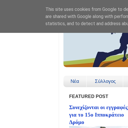
This site uses cookies from Google to del
are shared with Google along with perfor
statistics, and to detect and address ab
Νέα
Σύλλογος
FEATURED POST
Συνεχίζονται οι εγγραφές
για το 15ο Ιπποκράτειο
Δρόμο