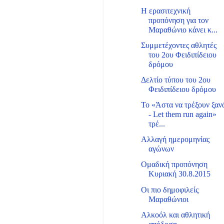
Η ερασιτεχνική
προπόνηση για τον
Μαραθώνιο κάνει κ...
Συμμετέχοντες αθλητές
του 2ου Φειδιπίδειου
δρόμου
Δελτίο τύπου του 2ου
Φειδιπίδειου δρόμου
Το «Άστα να τρέξουν ξαν
- Let them run again»
τρέ...
Αλλαγή ημερομηνίας
αγώνων
Ομαδική προπόνηση
Κυριακή 30.8.2015
Οι πιο δημοφιλείς
Μαραθώνιοι
Αλκοόλ και αθλητική