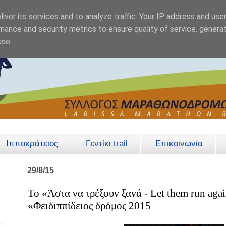
iver its services and to analyze traffic. Your IP address and use
mance and security metrics to ensure quality of service, genera
use.
Ιπποκράτειος
Γεντίκι trail
Επικοινωνία
29/8/15
Το «Άστα να τρέξουν ξανά - Let them run agai
«Φειδιππίδειος δρόμος 2015