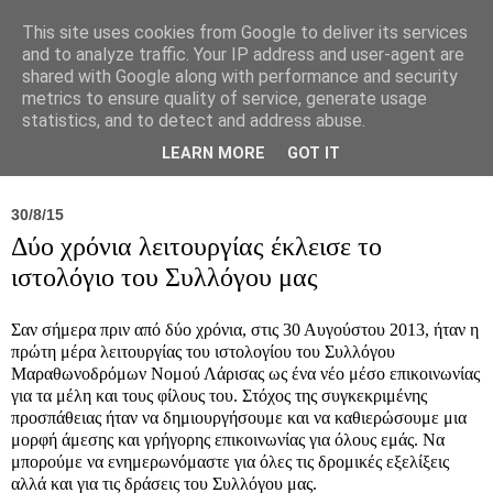
This site uses cookies from Google to deliver its services
and to analyze traffic. Your IP address and user-agent are
shared with Google along with performance and security
metrics to ensure quality of service, generate usage
statistics, and to detect and address abuse.
Νέα
Σύλλογος
Ιπποκράτειος
Γεντίκι 
LEARN MORE
GOT IT
30/8/15
Δύο χρόνια λειτουργίας έκλεισε το
ιστολόγιο του Συλλόγου μας
Σαν σήμερα πριν από δύο χρόνια, στις 30 Αυγούστου 2013, ήταν η
πρώτη μέρα λειτουργίας του ιστολογίου του Συλλόγου
Μαραθωνοδρόμων Νομού Λάρισας ως ένα νέο μέσο επικοινωνίας
για τα μέλη και τους φίλους του. Στόχος της συγκεκριμένης
προσπάθειας ήταν να δημιουργήσουμε και να καθιερώσουμε μια
μορφή άμεσης και γρήγορης επικοινωνίας για όλους εμάς. Να
μπορούμε να ενημερωνόμαστε για όλες τις δρομικές εξελίξεις
αλλά και για τις δράσεις του Συλλόγου μας.