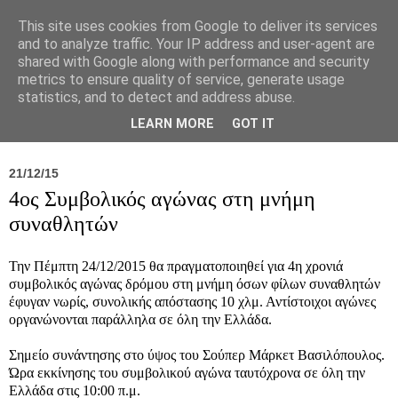
This site uses cookies from Google to deliver its services
and to analyze traffic. Your IP address and user-agent are
shared with Google along with performance and security
metrics to ensure quality of service, generate usage
statistics, and to detect and address abuse.
Νέα
Σύλλογος
Ιπποκράτειος
Γεντίκι 
LEARN MORE
GOT IT
21/12/15
4ος Συμβολικός αγώνας στη μνήμη
συναθλητών
Την Πέμπτη 24/12/2015 θα πραγματοποιηθεί για 4η χρονιά
συμβολικός αγώνας δρόμου στη μνήμη όσων φίλων συναθλητών
έφυγαν νωρίς, συνολικής απόστασης 10 χλμ. Αντίστοιχοι αγώνες
οργανώνονται παράλληλα σε όλη την Ελλάδα.
Σημείο συνάντησης στο ύψος του Σούπερ Μάρκετ Βασιλόπουλος.
Ώρα εκκίνησης του συμβολικού αγώνα ταυτόχρονα σε όλη την
Ελλάδα στις 10:00 π.μ.