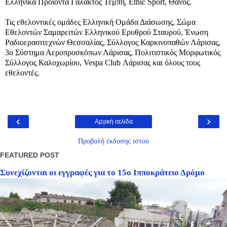
Ελληνικά Προϊόντα Γάλακτος Τέμπη, Ethic Sport, Θάνος.
Τις εθελοντικές ομάδες Ελληνική Ομάδα Διάσωσης, Σώμα
Εθελοντών Σαμαρειτών Ελληνικού Ερυθρού Σταυρού, Ένωση
Ραδιοερασιτεχνών Θεσσαλίας, Σύλλογος Καρκινοπαθών Λάρισας,
3ο Σύστημα Αεροπροσκόπων Λάρισας, Πολιτιστικός Μορφωτικός
Σύλλογος Καλοχωρίου, Vespa Club Λάρισας και όλους τους
εθελοντές.
‹
›
Αρχική σελίδα
Προβολή έκδοσης ιστού
FEATURED POST
Συνεχίζονται οι εγγραφές για το 15ο Ιπποκράτειο Δρόμο