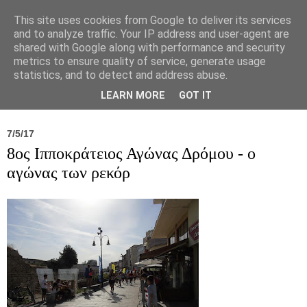
This site uses cookies from Google to deliver its services
and to analyze traffic. Your IP address and user-agent are
shared with Google along with performance and security
metrics to ensure quality of service, generate usage
statistics, and to detect and address abuse.
Νέα
Σύλλογος
Ιπποκράτειος
Γεντίκι 
LEARN MORE
GOT IT
7/5/17
8ος Ιπποκράτειος Αγώνας Δρόμου - ο
αγώνας των ρεκόρ