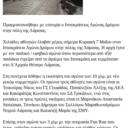
Πραγματοποιήθηκε με επιτυχία ο Ιπποκράτειος Αγώνας Δρόμου
στην πόλη της Λάρισας.
Χιλιάδες αθλητών έλαβαν μέρος σήμερα Κυριακή 7 Μαΐου στον
Ιπποκράτειο Αγώνα Δρόμου στην πόλης της Λάρισας. Η αρχή έγινε
με τον παιδικό / εφηβικό αγώνα όπου περισσότερα από 450
παιδάκια έτρεξαν από το άγαλμα του Ιπποκράτη και τερμάτισαν
στο Α'Αρχαίο Θέατρο Λάρισας.
Στη συνέχεια δόθηκε η εκκίνηση του αγώνα των 10 χλμ, με νέο
ρεκόρ συμμετοχών. Οι πρώτοι τρεις αθλητές του αγώνα είναι οι
Τσικούρας Νίκος του ΓΣ Γλυφάδας, Παπαλεξίου Αλέξης της ΑΕΛ
και Κακαράτζας Κωνσταντίνος του ΣΔ Τρικάλων, ενώ στις
γυναίκες οι τρεις πρώτες νικήτριες είναι οι Μαρινάκου Αναστασία
Stoiximan, Τσινίκου Δήμητρα του Συλλόγου Μαραθωνοδρόμων
Νομού Λάρισας και Καλαιτζή Μαρία της ΣΜΥ.
Επίσης στον αγώνα των 3 χλμ με την ονομασία Fun Run που
έγινε, υπήρξαν εντυπωσιακές επιδόσεις και πλήθος κόσμου. Οι