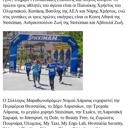
πρώτοι τρεις αθλητές του αγώνα είναι οι Παλούκης Χρήστος του
Ολυμπιακού, Κανάκης Βασίλης της ΑΕΛ και Νάρης Χρήστος, ενώ
στις γυναίκες οι τρεις πρώτες νικήτριες είναι οι Κοινη Αθηνά της
Stoiximan, Ανδρικοπούλου Ζωή της Stoiximan και Αβδουλά Ζωή.
Ο Σύλλογος Μαραθωνοδρόμων Νομού Λάρισας ευχαριστεί την
Περιφέρεια Θεσσαλίας, το Δήμο Λαρισαίων, την Τροχαία
Λάρισας, το μεγάλο χορηγό Stoiximan, την Εxalco, τη Λαρισαϊκή
Σαμαρά, το Intersport, τη Dole, το Beauty Free, τις Ζυμώσεις
Πουρνάρα, Όλυμπος, My Taxi, My Ergo Lab, Θεσσαλία Security,