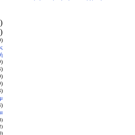
)
)
0)
ς
ή
9)
3)
0)
9)
8)
μ
3)
α
3)
2)
0)