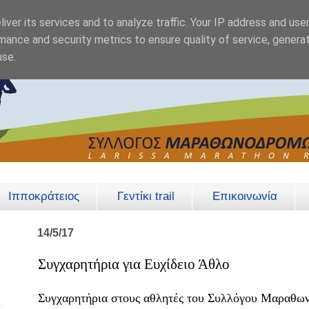
iver its services and to analyze traffic. Your IP address and use
mance and security metrics to ensure quality of service, genera
use.
Ιπποκράτειος
Γεντίκι trail
Επικοινωνία
14/5/17
Συγχαρητήρια για Ευχίδειο Άθλο
Συγχαρητήρια στους αθλητές του Συλλόγου Μαραθ