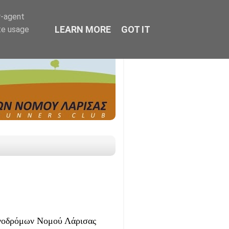
r-agent
LEARN MORE
GOT IT
te usage
ωνοδρόμων Νομού Λάρισας