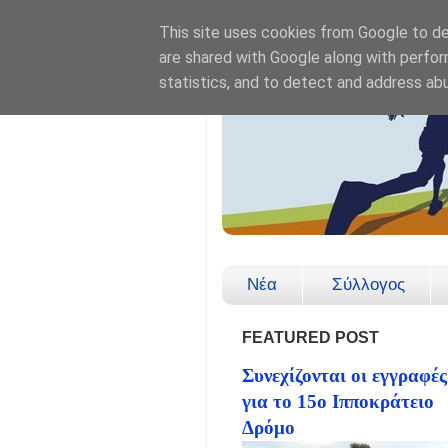
This site uses cookies from Google to del
are shared with Google along with perfor
statistics, and to detect and address ab
Νέα
Σύλλογος
FEATURED POST
Συνεχίζονται οι εγγραφές
για το 15ο Ιπποκράτειο
Δρόμο