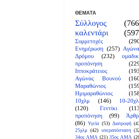
ΘΕΜΑΤΑ
Σύλλογος
(766
καλεντάρι
(597
Συμμετοχές
(29
Ενημέρωση
(257)
Αγώνα
Δρόμου
(232)
ομαδικ
προπόνηση
(22
Ιπποκράτειος
(19
Αγώνας Βουνού
(16
Μαραθώνιος
(15
Ημιμαραθώνιος
(15
10χλμ
(146)
10-20χλ
(120)
Γεντίκι
(11
προπόνηση
(99)
Άρθρ
(86)
Υγεία
(53)
Διατροφή
(4
25χλμ
(42)
υπεραπόσταση
(3
34ος ΑΜΑ
(21)
35ος ΑΜΑ
(2